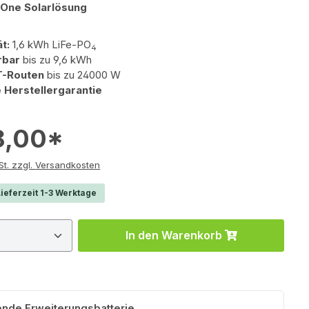
n-One Solarlösung
ät:
1,6 kWh LiFe-PO
4
rbar
bis zu 9,6 kWh
T-Routen
bis zu 24000 W
 Herstellergarantie
8,00*
e inkl. MwSt. zzgl. Versandkosten
ieferzeit 1-3 Werktage
 Anzahl: Gib den gewünschten Wert ein 
In den Warenkorb
nde Erweiterungsbatterie