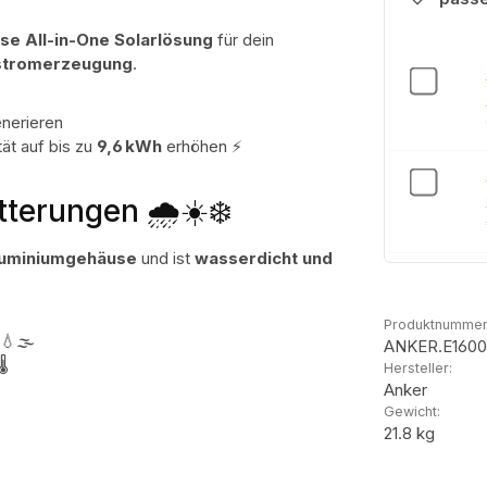
se All-in-One Solarlösung
für dein
rstromerzeugung
.
nerieren
ät auf bis zu
9,6 kWh
erhöhen ⚡
tterungen 🌧️☀️❄️
luminiumgehäuse
und ist
wasserdicht und
Produktnummer
💧🌫️
ANKER.E1600
️
Hersteller:
Anker
Gewicht:
21.8 kg