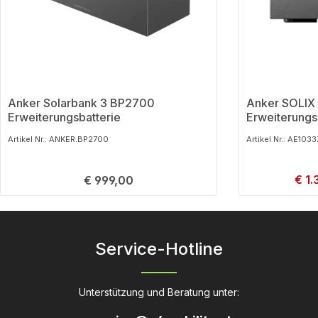
Anker Solarbank 3 BP2700
Anker SOLIX
Erweiterungsbatterie
Erweiterung
Artikel Nr.: ANKER.BP2700
Artikel Nr.: AE103
Verka
€ 1.
Regulärer Preis:
€ 999,00
Produkt Anzahl: Gib den gewünschten
Produkt
Service-Hotline
Unterstützung und Beratung unter: