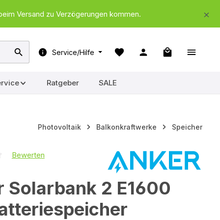
nd beim Versand zu Verzögerungen kommen.
Warenkorb ent
Service/Hilfe
rvice
Ratgeber
SALE
Photovoltaik
Balkonkraftwerke
Speicher
Bewerten
iche Bewertung von 0 von 5 Sternen
r Solarbank 2 E1600
atteriespeicher