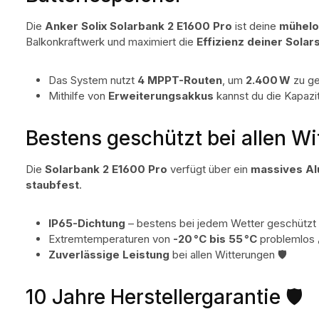
Die
Anker Solix Solarbank 2 E1600 Pro
ist deine
mühelo
Balkonkraftwerk und maximiert die
Effizienz deiner Sola
Das System nutzt
4 MPPT-Routen
, um
2.400 W
zu ge
Mithilfe von
Erweiterungsakkus
kannst du die Kapazit
Bestens geschützt bei allen Wi
Die
Solarbank 2 E1600 Pro
verfügt über ein
massives A
staubfest
.
IP65-Dichtung
– bestens bei jedem Wetter geschützt 
Extremtemperaturen von
-20 °C bis 55 °C
problemlos 
Zuverlässige Leistung
bei allen Witterungen 🛡️
10 Jahre Herstellergarantie 🛡️