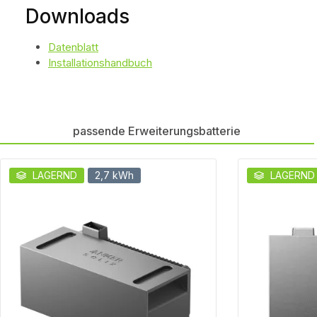
Downloads
Datenblatt
Installationshandbuch
passende Erweiterungsbatterie
Produktgalerie überspringen
LAGERND
2,7 kWh
LAGERND