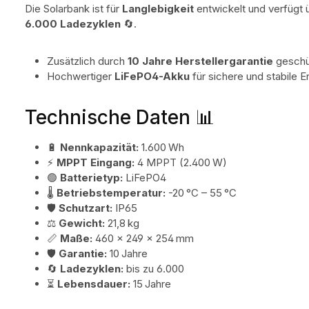
Die Solarbank ist für
Langlebigkeit
entwickelt und verfügt 
6.000 Ladezyklen
🔄.
Zusätzlich durch
10 Jahre Herstellergarantie
geschü
Hochwertiger
LiFePO4-Akku
für sichere und stabile 
Technische Daten 📊
🔋
Nennkapazität:
1.600 Wh
⚡
MPPT Eingang:
4 MPPT (2.400 W)
🟢
Batterietyp:
LiFePO4
🌡️
Betriebstemperatur:
-20 °C – 55 °C
🛡️
Schutzart:
IP65
⚖️
Gewicht:
21,8 kg
📏
Maße:
460 × 249 × 254 mm
🛡️
Garantie:
10 Jahre
🔄
Ladezyklen:
bis zu 6.000
⏳
Lebensdauer:
15 Jahre