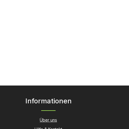
en um die Anzahl zu erhöhen oder zu r
oder benutze die Schaltflächen um die
Informationen
Über uns