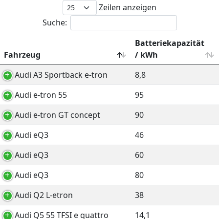
Zeilen anzeigen
Suche:
Batteriekapazität
Fahrzeug
/ kWh
Audi A3 Sportback e-tron
8,8
Audi e-tron 55
95
Audi e-tron GT concept
90
Audi eQ3
46
Audi eQ3
60
Audi eQ3
80
Audi Q2 L-etron
38
Audi Q5 55 TFSI e quattro
14,1