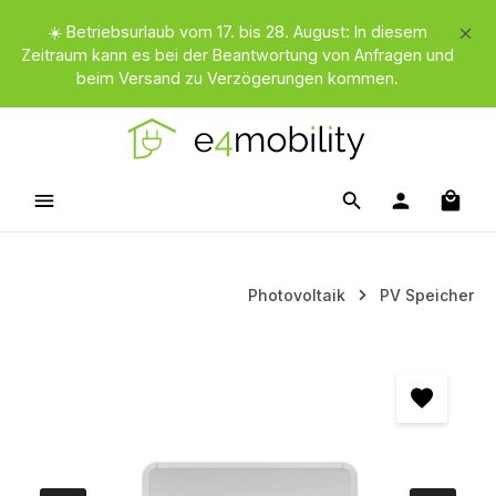
Zum Hauptinhalt springen
☀️ Betriebsurlaub vom 17. bis 28. August: In diesem
Zeitraum kann es bei der Beantwortung von Anfragen und
beim Versand zu Verzögerungen kommen.
Waren
Photovoltaik
PV Speicher
Bildergalerie überspringen