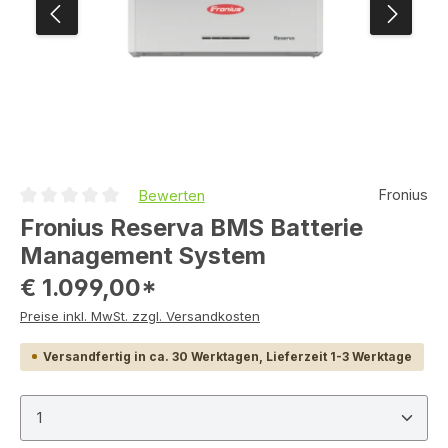
Fronius
Bewerten
Durchschnittliche Bewertung von 0 von 5 Sternen
Fronius Reserva BMS Batterie
Management System
€ 1.099,00*
Preise inkl. MwSt. zzgl. Versandkosten
Versandfertig in ca. 30 Werktagen, Lieferzeit 1-3 Werktage
Produkt Anzahl: Gib den gewünschten Wert ein ode