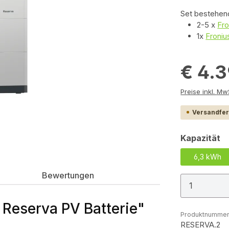
Set bestehen
2-5 x
Fro
1x
Froni
€ 4.
Preis
Versandfert
a
Kapazität
6,3 kWh
Bewertungen
Produkt
 Reserva PV Batterie"
Produktnummer
RESERVA.2