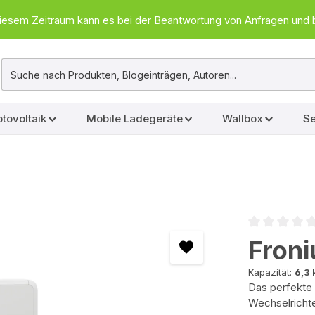
In diesem Zeitraum kann es bei der Beantwortung von Anfragen u
tovoltaik
Mobile Ladegeräte
Wallbox
Se
Durchschnittl
Froni
Kapazität:
6,3
Das perfekte
Wechselrichte