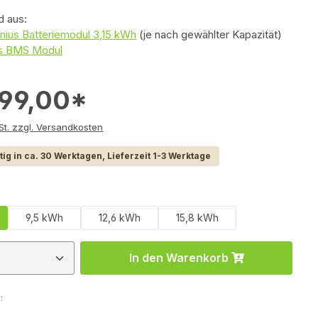
d aus:
nius Batteriemodul 3,15 kWh
(je nach gewählter Kapazität)
us BMS Modul
399,00*
e inkl. MwSt. zzgl. Versandkosten
ig in ca. 30 Werktagen, Lieferzeit 1-3 Werktage
uswählen
9,5 kWh
12,6 kWh
15,8 kWh
 Anzahl: Gib den gewünschten Wert ein 
In den Warenkorb
: