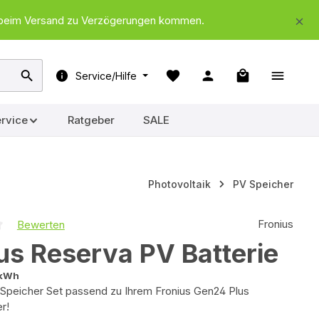
nd beim Versand zu Verzögerungen kommen.
Warenkorb ent
Service/Hilfe
rvice
Ratgeber
SALE
Photovoltaik
PV Speicher
Fronius
Bewerten
iche Bewertung von 0 von 5 Sternen
us Reserva PV Batterie
 kWh
 Speicher Set passend zu Ihrem Fronius Gen24 Plus
r!