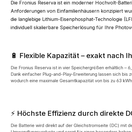
Die Fronius Reserva ist ein moderner Hochvolt-Batterie
Anforderungen von Einfamilienhäusern konzipiert wu
die langlebige Lithium-Eisenphosphat-Technologie (LFP)
individuell skalierbare Speicherlösung für Ihre Photov
🔋 Flexible Kapazität – exakt nach 
Die Fronius Reserva ist in vier Speichergrößen erhältlich –
Dank einfacher Plug-and-Play-Erweiterung lassen sich bis zu 
wodurch eine maximale Gesamtkapazität von bis zu 63 kWh 
⚡ Höchste Effizienz durch direkte
Die Batterie wird direkt auf der Gleichstromseite (DC) mit
Umwandlungsverluste und sorgt für einen besonders hohen