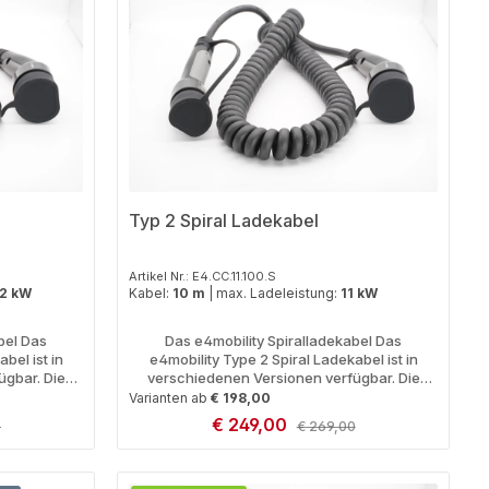
Typ 2 Spiral Ladekabel
Artikel Nr.: E4.CC.11.100.S
2 kW
Kabel:
10 m
|
max. Ladeleistung:
11 kW
bel Das
Das e4mobility Spiralladekabel Das
bel ist in
e4mobility Type 2 Spiral Ladekabel ist in
ügbar. Die
verschiedenen Versionen verfügbar. Die
die maximale
Länge variiert von 5 -10 m und die maximale
Varianten ab
€ 198,00
(16A) oder 22
Ladeleistung ist entweder 11 kW (16A) oder 22
Verkaufspreis:
€ 249,00
 Preis:
Regulärer Preis:
0
€ 269,00
erung kann
kW (32A). Durch die Spiralisierung kann
esamte Länge
produktionsbedingt nicht die gesamte Länge
ltimative
genutzt werden) Erleben Sie ultimative
n oder benutze die Schaltflächen um di
Gib den gewünschten Wert ein oder ben
Produkt Anzahl: Gib den ge