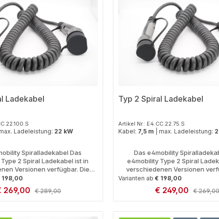
al Ladekabel
Typ 2 Spiral Ladekabel
.CC.22.100.S
Artikel Nr.: E4.CC.22.75.S
max. Ladeleistung:
22 kW
Kabel:
7,5 m
|
max. Ladeleistung:
2
obility Spiralladekabel Das
Das e4mobility Spiralladeka
 Type 2 Spiral Ladekabel ist in
e4mobility Type 2 Spiral Ladeka
nen Versionen verfügbar. Die
verschiedenen Versionen verf
rt von 5 -10 m und die maximale
Länge variiert von 5 -10 m und 
 198,00
Varianten ab
€ 198,00
ist entweder 11 kW (16A) oder 22
Ladeleistung ist entweder 11 kW 
erkaufspreis:
€ 269,00
Verkaufspreis:
€ 249,00
Regulärer Preis:
Regulärer
€ 289,00
€ 269,0
Durch die Spiralisierung kann
kW (32A). Durch die Spiralisi
edingt nicht die gesamte Länge
produktionsbedingt nicht die g
erden) Erleben Sie ultimative
genutzt werden) Erleben Sie u
t Anzahl: Gib den gewünschten Wert ei
Produkt Anzahl: 