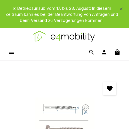
Zum Hauptinhalt springen
☀️ Betriebsurlaub vom 17. bis 28. August: In diesem
Zeitraum kann es bei der Beantwortung von Anfragen und
beim Versand zu Verzögerungen kommen.
Waren
Bildergalerie überspringen