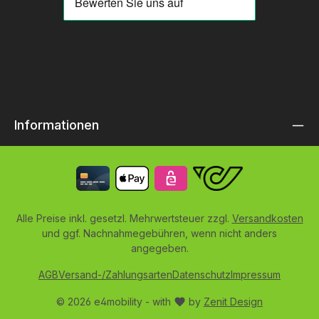
Informationen
Alle Preise inkl. gesetzl. Mehrwertsteuer zzgl.
Versandkosten
und ggf. Nachnahmegebühren, wenn nicht anders
angegeben.
AGB
Versand-/Zahlungsarten
Datenschutz
Impressum
© 2026 e4mobility - with
by
Zenit Design