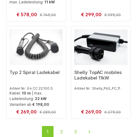
max. Ladeleistung:
11 kW
Verkaufspreis:
Verkaufspreis:
€ 578,00
Regulärer Preis:
€ 299,00
Regulärer Preis:
€ 749,00
€ 599,00
Shelly TopAC mobiles
Typ 2 Spiral Ladekabel
Ladekabel 11kW
Artikel Nr.: Shelly_PbS_PC_11
Artikel Nr.: E4.CC.22.100.S
Kabel:
10 m
|
max.
Ladeleistung:
22 kW
Varianten ab
€ 198,00
Verkaufspreis:
Verkaufspreis:
€ 269,00
Regulärer Preis:
€ 269,00
Regulärer Preis:
€ 289,00
€ 279,00
1
2
3
Seite
Seite
Seite