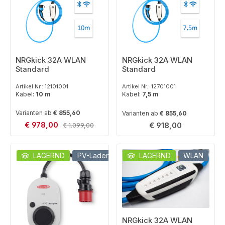
NRGkick 32A WLAN
NRGkick 32A WLAN
Standard
Standard
Artikel Nr.: 12101001
Artikel Nr.: 12701001
Kabel:
10 m
Kabel:
7,5 m
Varianten ab
€ 855,60
Varianten ab
€ 855,60
Verkaufspreis:
€ 978,00
Regulärer Preis:
Regulärer Preis:
€ 918,00
€ 1.099,00
LAGERND
PV-Laden
LAGERND
WLAN
Durchschnittliche B
NRGkick 32A WLAN