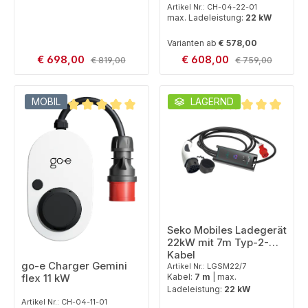
Artikel Nr.: CH-04-22-01
max. Ladeleistung:
22 kW
Varianten ab
€ 578,00
Verkaufspreis:
Verkaufspreis:
€ 698,00
Regulärer Preis:
€ 608,00
Regulärer Preis:
€ 819,00
€ 759,00
MOBIL
LAGERND
Durchschnittliche Bewertung von 5 von 5 Sternen
Durchschnittliche B
Seko Mobiles Ladegerät
22kW mit 7m Typ-2-
Kabel
go-e Charger Gemini
Artikel Nr.: LGSM22/7
Kabel:
7 m
|
max.
flex 11 kW
Ladeleistung:
22 kW
Artikel Nr.: CH-04-11-01