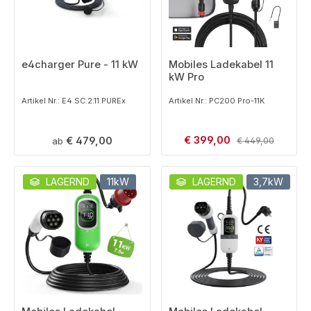
e4charger Pure - 11 kW
Mobiles Ladekabel 11
kW Pro
Artikel Nr.: E4.SC.2.11.PUREx
Artikel Nr.: PC200 Pro-11K
Verkaufspreis:
Regulärer Preis:
€ 399,00
Regulärer Preis:
€ 479,00
ab
€ 449,00
LAGERND
11kW
LAGERND
3,7kW