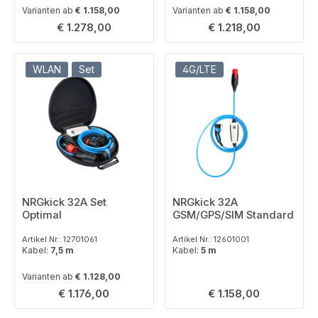
Varianten ab
€ 1.158,00
Varianten ab
€ 1.158,00
Regulärer Preis:
Regulärer Preis:
€ 1.278,00
€ 1.218,00
WLAN
Set
4G/LTE
NRGkick 32A Set
NRGkick 32A
Optimal
GSM/GPS/SIM Standard
Artikel Nr.: 12701061
Artikel Nr.: 12601001
Kabel:
7,5 m
Kabel:
5 m
Varianten ab
€ 1.128,00
Regulärer Preis:
Regulärer Preis:
€ 1.176,00
€ 1.158,00