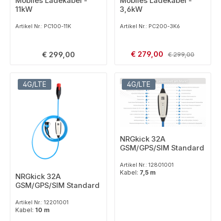
Mobiles Ladekabel -
Mobiles Ladekabel -
11kW
3,6kW
Artikel Nr.: PC100-11K
Artikel Nr.: PC200-3K6
Verkaufspreis:
Regulärer Preis:
€ 279,00
Regulärer Preis:
€ 299,00
€ 299,00
4G/LTE
4G/LTE
NRGkick 32A
GSM/GPS/SIM Standard
Artikel Nr.: 12801001
Kabel:
7,5 m
NRGkick 32A
GSM/GPS/SIM Standard
Artikel Nr.: 12201001
Kabel:
10 m