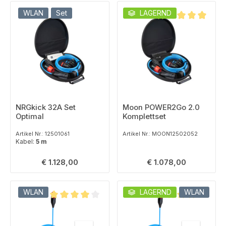
WLAN
Set
LAGERND
Durchschnittliche B
NRGkick 32A Set
Moon POWER2Go 2.0
Optimal
Komplettset
Artikel Nr.: 12501061
Artikel Nr.: MOON12502052
Kabel:
5 m
Regulärer Preis:
Regulärer Preis:
€ 1.128,00
€ 1.078,00
WLAN
LAGERND
WLAN
Durchschnittliche Bewertung von 4 von 5 Sternen
Durchschnittliche B