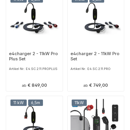
e4charger 2 - 11kW Pro
e4charger 2 - 11kW Pro
Plus Set
Set
Artikel Nr.: E4.SC.2.11.PROPLUS
Artikel Nr.: E4.SC.2.11.PRO
Regulärer Preis:
Regulärer Preis:
€ 849,00
€ 749,00
ab
ab
11 kW
6,5m
11kW