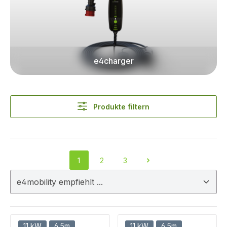
e4charger
Produkte filtern
1
2
3
Seite
Seite
Seite
11 kW
6,5m
11 kW
6,5m