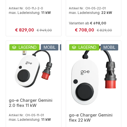
Artikel Nr.: GO-11J-2-0
Artikel Nr.: CH-05-22-01
max. Ladeleistung:
11 kW
max. Ladeleistung:
22 kW
Varianten ab
€ 698,00
Verkaufspreis:
Verkaufspreis:
€ 829,00
Regulärer Preis:
€ 708,00
Regulärer Preis:
€ 949,00
€ 829,00
LAGERND
MOBIL
LTE
LAGERND
MOBIL
Durchschnittliche B
go-e Charger Gemini
2.0 flex 11 kW
go-e Charger Gemini
Artikel Nr.: CH-05-11-01
max. Ladeleistung:
11 kW
flex 22 kW