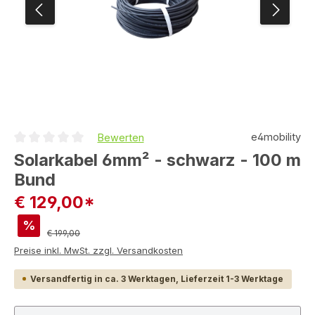
e4mobility
Bewerten
Durchschnittliche Bewertung von 0 von 5 Sternen
Solarkabel 6mm² - schwarz - 100 m
Bund
€ 129,00*
%
Regulärer Preis:
€ 199,00
Preise inkl. MwSt. zzgl. Versandkosten
Versandfertig in ca. 3 Werktagen, Lieferzeit 1-3 Werktage
Produkt Anzahl: Gib den gewünschten Wert ein ode