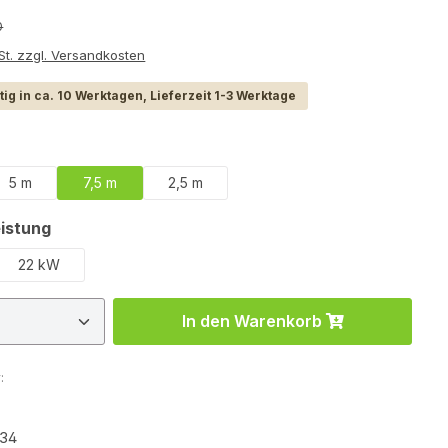
r Preis:
0
e inkl. MwSt. zzgl. Versandkosten
ig in ca. 10 Werktagen, Lieferzeit 1-3 Werktage
hlen
5 m
7,5 m
2,5 m
ion ist zurzeit nicht verfügbar.)
auswählen
istung
22 kW
 Anzahl: Gib den gewünschten Wert ein 
In den Warenkorb
:
834