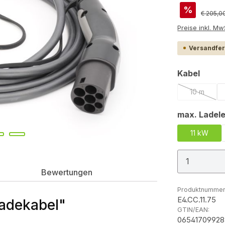
%
Reguläre
€ 205,0
Preis
Versandfert
auswä
Kabel
10 m
(Diese Opt
max. Ladele
11 kW
Produkt
Bewertungen
Produktnummer
E4.CC.11.75
Ladekabel"
GTIN/EAN:
0654170992