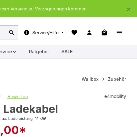
nd beim Versand zu Verzögerungen kommen.
Warenkorb ent
Service/Hilfe
rvice
Ratgeber
SALE
Wallbox
Zubehör
e4mobility
Bewerten
iche Bewertung von 0 von 5 Sternen
2 Ladekabel
ax. Ladeleistung:
11 kW
8,00*