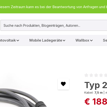
In diesem Zeitraum kann es bei der Beantwortung von Anfragen u
tovoltaik
Mobile Ladegeräte
Wallbox
Se
Durchschnittl
Typ 
Kabel:
7,5 m
|
m
€ 18