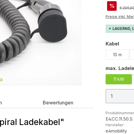
%
Reguläre
€ 209,0
Preis
LAGERND, L
auswä
Kabel
10 m
max. Ladele
11 kW
Produkt
n
Bewertungen
Produktnummer
E4.CC.11.50.S
piral Ladekabel"
Hersteller:
e4mobility