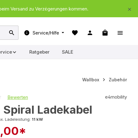
nd beim Versand zu Verzögerungen kommen.
Warenkorb ent
Service/Hilfe
rvice
Ratgeber
SALE
Wallbox
Zubehör
e4mobility
Bewerten
iche Bewertung von 0 von 5 Sternen
 Spiral Ladekabel
x. Ladeleistung:
11 kW
8,00*