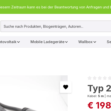
In diesem Zeitraum kann es bei der Beantwortung von Anfragen u
tovoltaik
Mobile Ladegeräte
Wallbox
Se
Durchschnittl
Typ 2
Kabel:
5 m
|
ma
€ 19