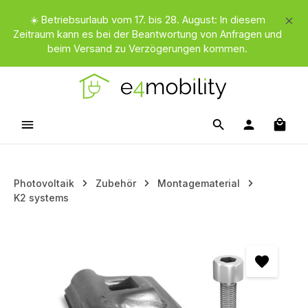
Zum Hauptinhalt springen
☀️ Betriebsurlaub vom 17. bis 28. August: In diesem
Zeitraum kann es bei der Beantwortung von Anfragen und
beim Versand zu Verzögerungen kommen.
Waren
Photovoltaik
Zubehör
Montagematerial
K2 systems
Bildergalerie überspringen