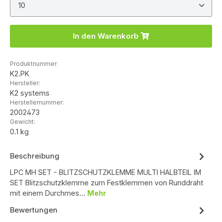
Produkt Anzahl: Gib den gewünschten Wert ein ode
In den Warenkorb
Produktnummer:
K2.PK
Hersteller:
K2 systems
Herstellernummer:
2002473
Gewicht:
0.1 kg
Beschreibung
LPC MH SET - BLITZSCHUTZKLEMME MULTI HALBTEIL IM
SET Blitzschutzklemme zum Festklemmen von Runddraht
mit einem Durchmes…
Mehr
Bewertungen