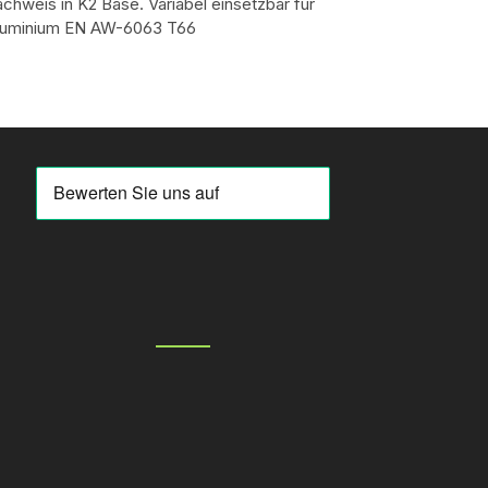
hweis in K2 Base. Variabel einsetzbar für
 Aluminium EN AW-6063 T66