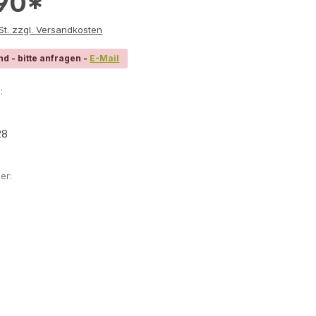
,90*
e inkl. MwSt. zzgl. Versandkosten
nd - bitte anfragen -
E-Mail
:
28
er: