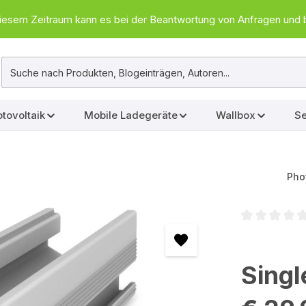
In diesem Zeitraum kann es bei der Beantwortung von Anfragen u
tovoltaik
Mobile Ladegeräte
Wallbox
Se
Pho
Durchschnittl
Singl