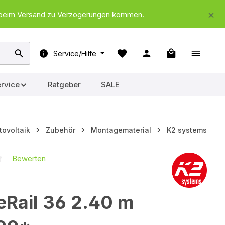
nd beim Versand zu Verzögerungen kommen.
Warenkorb ent
Service/Hilfe
rvice
Ratgeber
SALE
tovoltaik
Zubehör
Montagematerial
K2 systems
Bewerten
iche Bewertung von 0 von 5 Sternen
eRail 36 2.40 m