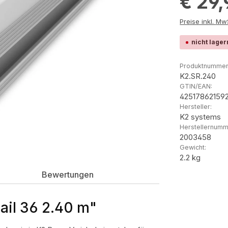
€ 29
Preis
nicht lager
Produktnummer
K2.SR.240
GTIN/EAN:
42517862159
Hersteller:
K2 systems
Herstellernumm
2003458
Gewicht:
2.2 kg
Bewertungen
ail 36 2.40 m"