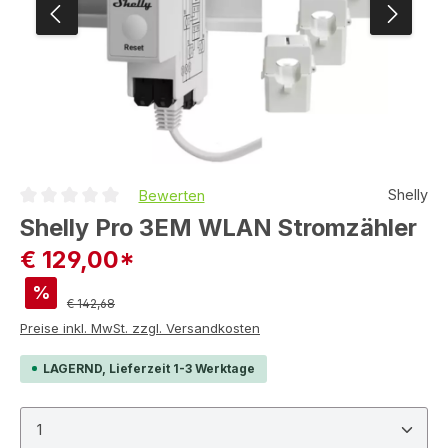
Shelly
Bewerten
Durchschnittliche Bewertung von 0 von 5 Sternen
Shelly Pro 3EM WLAN Stromzähler
€ 129,00*
%
Regulärer Preis:
€ 142,68
Preise inkl. MwSt. zzgl. Versandkosten
LAGERND, Lieferzeit 1-3 Werktage
Produkt Anzahl: Gib den gewünschten Wert ein ode