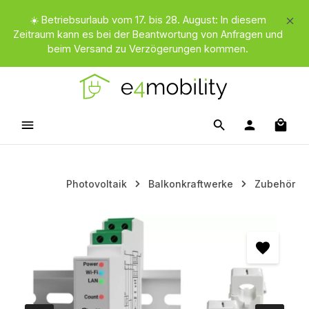
Zum Hauptinhalt springen
☀️ Betriebsurlaub vom 17. bis 28. August: In diesem
Zeitraum kann es bei der Beantwortung von Anfragen und
beim Versand zu Verzögerungen kommen.
Waren
Photovoltaik
Balkonkraftwerke
Zubehör
Bildergalerie überspringen