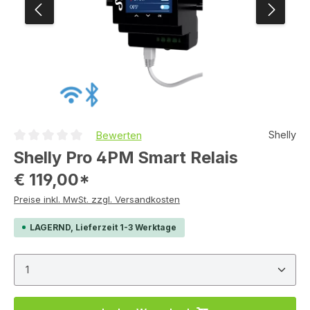
Shelly
Bewerten
Durchschnittliche Bewertung von 0 von 5 Sternen
Shelly Pro 4PM Smart Relais
€ 119,00*
Preise inkl. MwSt. zzgl. Versandkosten
LAGERND, Lieferzeit 1-3 Werktage
Produkt Anzahl: Gib den gewünschten Wert ein ode