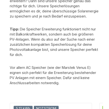
fast jede Wohnsituation geeignet. Intelligentes
fas
erweitern? Dann sind unsere Speicher genau das
Energiemanagement: Die Anker-KI optimiert deinen
Ener
richtige für dich. Unsere Speicherlösungen
Stromverbrauch und verhindert
ermöglichen es dir, deine überschüssige Solarenergie
Energieverschwendung. Hohe Effizienz: Neueste
Energi
zu speichern und je nach Bedarf einzuspeisen.
Photovoltaik-Technologie für maximale Leistung.
Pho
⚙️ So funktioniert dein Balkonkraftwerk mit
Speicher Die Photovoltaik-Module wandeln
Sp
Tipp:
Die Speicher Erweiterung funktioniert nicht nur
Sonnenlicht in Gleichstrom um. Der Wechselrichter
Sonnenl
macht daraus haushaltsüblichen Wechselstrom.
mac
mit Balkonkraftwerken, sondern auch bei größeren
Überschüssige Energie wird in der Anker
PV-Anlagen. Wenn du also auf der Suche nach einer
Solarbank 3 gespeichert. Mit dem Anker Smart
Sol
zusätzlichen kompakten Speicherlösung für deine
Meter kannst du Verbrauch und Einspeisung in
Me
Photovoltaikanlage bist, sind unsere Speicher perfekt
Echtzeit kontrollieren. 📦 Lieferumfang (je nach
Echtz
Set-Variante) 1× Anker Solarbank 3 E2700 Pro –
Set-Varia
für dich.
moderner Stromspeicher mit hoher Kapazität, KI-
mod
Steuerung und bidirektionalem Wechselrichter 0–5
Steu
Erweiterungsbatterien (BP2700) – je 2.688 Wh
Er
Vor allem AC Speicher (wie der Marstek Venus E)
zusätzlicher Speicher, erweiterbar auf bis zu
z
eignen sich perfekt für die Erweiterung bestehender
16 kWh 0–4 Trina Solar Vertex S PV-Module
16 
PV Anlagen mit einem Speicher. Dafür sind keine
(455 Wp) – monokristalline
Anschlussarbeiten notwendig.
Hochleistungstechnologie mit hoher Effizienz 1×
Hoc
Anker Smart Meter – präzise
Verbrauchsüberwachung mit 1-Watt-
Feinjustierung 0–4 MC4-Verlängerungskabel – für
Feinjustierun
flexible Abstände zwischen Modul und
Wechselrichter 🌐 Smarte Energieverwaltung 🧠 Mit
Wechselrichte
Produktgalerie überspringen
der Anker Intelligence-Technologie erkennt das
de
5,12 kWh
NOTSTROM