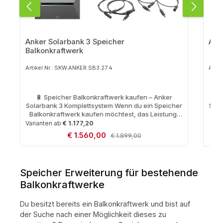
Anker Solarbank 3 Speicher
Ank
Balkonkraftwerk
Artikel Nr.: SKW.ANKER.SB3.27.4
Artik
🔋 Speicher Balkonkraftwerk kaufen – Anker

Solarbank 3 Komplettsystem Wenn du ein Speicher
Sola
Balkonkraftwerk kaufen möchtest, das Leistung,
Bal
Effizienz und einfache Installation vereint, ist die
Eff
Varianten ab
€ 1.177,20
Anker Solarbank 3 die perfekte Wahl. Mit diesem
Ank
Verkaufspreis:
€ 1.560,00
Regulärer Preis:
€ 1.899,00
Komplettsystem erzeugst und speicherst du
K
deinen eigenen Solarstrom – direkt auf Balkon,
de
Terrasse, Dach oder im Garten. So reduzierst du
Ter
deine Stromkosten, machst dich unabhängiger
de
Speicher Erweiterung für bestehende
vom Stromnetz und setzt auf nachhaltige Energie.
vom
🌞 Warum ein Speicher Balkonkraftwerk mit Anker
🌞 
Balkonkraftwerke
Solarbank 3? Energieautarkie: Produziere und
Solarb
nutze deinen eigenen Solarstrom – auch bei
n
Du besitzt bereits ein Balkonkraftwerk und bist auf
Bewölkung oder nachts. Flexible Installation:
Be
der Suche nach einer Möglichkeit dieses zu
Schnell aufgebaut, ohne Spezialwerkzeug, für
Sc