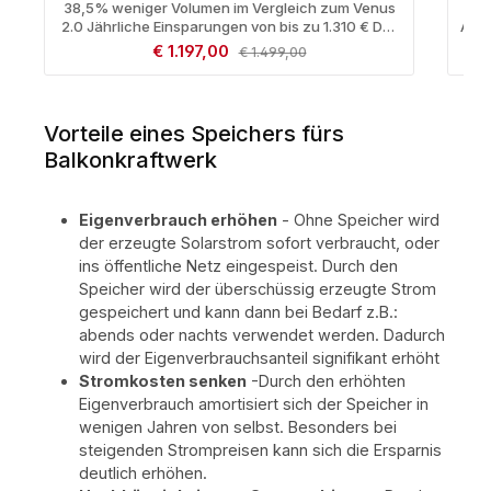
38,5% weniger Volumen im Vergleich zum Venus
St
2.0 Jährliche Einsparungen von bis zu 1.310 € Der
Anke
Marstek Venus E 3.0 ist die smarte Nachrüstlösung
Gen
Verkaufspreis:
€ 1.197,00
Regulärer Preis:
€ 1.499,00
für dein Balkonkraftwerk oder jede bestehende
PV-Anlage. Dank AC-Kopplung funktioniert er
Sp
herstellerunabhängig und speichert deinen
Solarüberschuss effizient für mehr
Vorteile eines Speichers fürs
Eigenverbrauch und maximale Unabhängigkeit
Balkonkraftwerk
vom Stromnetz. ✅ Deine Vorteile auf einen Blick:
We
Universell einsetzbar: 100% PV-System
ger
Kompatibilität Einfache Nachrüstung: Plug & Play –
Tech
keine Änderungen am bestehenden System
2
Eigenverbrauch erhöhen
- Ohne Speicher wird
Leistungsstark: Bis zu 2,5 kW AC-Eingangs- und
Ak
der erzeugte Solarstrom sofort verbraucht, oder
Ausgangsleistung Notstromfähig: Backup-
6.000 Lade
ins öffentliche Netz eingespeist. Durch den
Ausgang mit 2,5 kW Leistung Strompreis-optimiert:
Automatisches Laden & Einspeisen je nach Preis
Not
Speicher wird der überschüssig erzeugte Strom
Wetterfest & robust: IP65 – optimal für frostfreie
gespeichert und kann dann bei Bedarf z.B.:
Räume (≥5 °C) LAN-Anschluss und Plug & Play:Der
abends oder nachts verwendet werden. Dadurch
Marstek Venus E Gen 3.0 verfügt über einen
una
wird der Eigenverbrauchsanteil signifikant erhöht
dedizierten LAN-Anschluss, wodurch eine
Steu
kabelgebundene Echtzeit-Kommunikation mit
Stromkosten senken
-Durch den erhöhten
Ihrem Heimsystem gewährleistet wird. Im Vergleich
Eigenverbrauch amortisiert sich der Speicher in
zu Bluetooth oder WLAN sorgt LAN für eine
Tem
wenigen Jahren von selbst. Besonders bei
schnellere Reaktionszeit, bessere Stabilität und
alle Jahres
steigenden Strompreisen kann sich die Ersparnis
keine Signalstörungen - dies ist besonders in
279 mm, c
deutlich erhöhen.
komplexen und signalüberlasteten Umgebungen
A