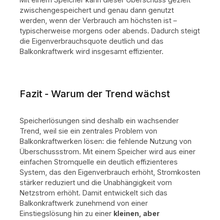
WLAN, RS485, LAN, Bluetooth Maße (B×T×H): 480
zwischengespeichert und genau dann genutzt
× 153 × 624 mm Gewicht: ca. 60 kg Schutzklasse:
werden, wenn der Verbrauch am höchsten ist –
IP65
typischerweise morgens oder abends. Dadurch steigt
die Eigenverbrauchsquote deutlich und das
Balkonkraftwerk wird insgesamt effizienter.
Fazit - Warum der Trend wächst
Speicherlösungen sind deshalb ein wachsender
Trend, weil sie ein zentrales Problem von
Balkonkraftwerken lösen: die fehlende Nutzung von
Überschussstrom.
Mit einem Speicher wird aus einer
einfachen Stromquelle ein deutlich effizienteres
System, das den Eigenverbrauch erhöht, Stromkosten
stärker reduziert und die Unabhängigkeit vom
Netzstrom erhöht.
Damit entwickelt sich das
Balkonkraftwerk zunehmend von einer
Einstiegslösung hin zu einer
kleinen, aber