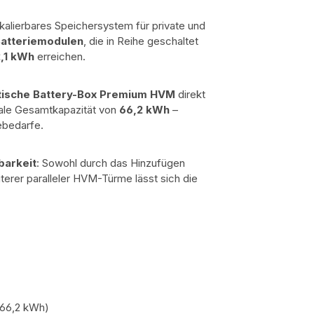
skalierbares Speichersystem für private und
Batteriemodulen
, die in Reihe geschaltet
2,1 kWh
erreichen.
tische Battery-Box Premium HVM
direkt
male Gesamtkapazität von
66,2 kWh
–
iebedarfe.
barkeit
: Sowohl durch das Hinzufügen
terer paralleler HVM-Türme lässt sich die
 66,2 kWh)