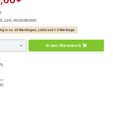
r Preis:
00
e inkl. MwSt. zzgl. Versandkosten
ig in ca. 25 Werktagen, Lieferzeit 1-3 Werktage
 Anzahl: Gib den gewünschten Wert ein 
In den Warenkorb
:
76
er:
80