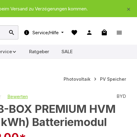
nd beim Versand zu Verzögerungen kommen.
Warenkorb ent
Service/Hilfe
rvice
Ratgeber
SALE
Photovoltaik
PV Speicher
BYD
Bewerten
iche Bewertung von 0 von 5 Sternen
B-BOX PREMIUM HVM
 kWh) Batteriemodul
9,00*