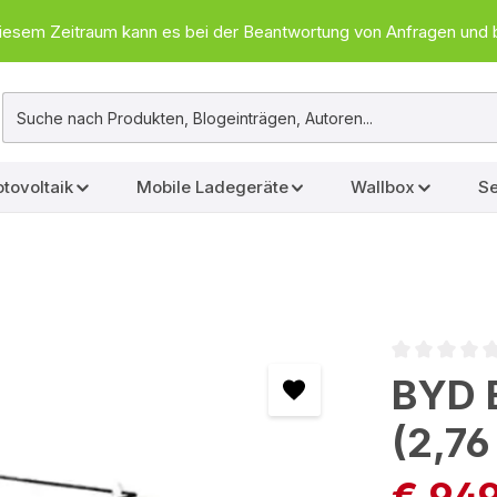
In diesem Zeitraum kann es bei der Beantwortung von Anfragen u
tovoltaik
Mobile Ladegeräte
Wallbox
Se
Durchschnittl
BYD 
(2,76
€ 94