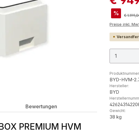
%
Reguläre
€ 1.199,
Preis
Versandfert
Produkt
Produktnummer
BYD-HVM-2.
Hersteller:
BYD
Herstellernumm
42624314220
Bewertungen
Gewicht:
38 kg
B-BOX PREMIUM HVM