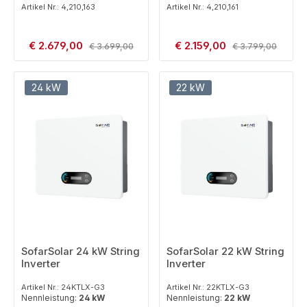
Artikel Nr.: 4,210,163
Artikel Nr.: 4,210,161
Verkaufspreis:
Verkaufspreis:
€ 2.679,00
Regulärer Preis:
€ 2.159,00
Regulärer Preis:
€ 3.699,00
€ 3.799,00
24 kW
22 kW
SofarSolar 24 kW String
SofarSolar 22 kW String
Inverter
Inverter
Artikel Nr.: 24KTLX-G3
Artikel Nr.: 22KTLX-G3
Nennleistung:
24 kW
Nennleistung:
22 kW