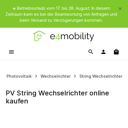
Zum Hauptinhalt springen
☀️ Betriebsurlaub vom 17. bis 28. August: In diesem
Zeitraum kann es bei der Beantwortung von Anfragen und
beim Versand zu Verzögerungen kommen.
Waren
Photovoltaik
Wechselrichter
String Wechselrichter
PV String Wechselrichter online
kaufen