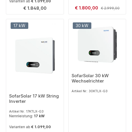
Varianten ab
€ 1.099,00
Verkaufspreis:
Regulärer Preis:
€ 1.800,00
Regulärer Preis:
€ 1.848,00
€ 2.999,00
17 kW
30 kW
SofarSolar 30 kW
Wechselrichter
Artikel Nr.: 30KTLX-G3
SofarSolar 17 kW String
Inverter
Artikel Nr.: 17KTLX-G3
Nennleistung:
17 kW
Varianten ab
€ 1.099,00