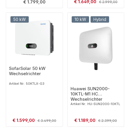
Verkaufspreis:
Regulärer Preis:
€ 1.649,00
Regulärer Preis:
€ 1.799,00
€ 2.999,00
50 kW
10 kW
Hybrid
SofarSolar 50 kW
Wechselrichter
Artikel Nr.: 50KTLX-G3
Huawei SUN2000-
10KTL-M1 HC
Wechselrichter
Artikel Nr.: HU-SUN2000-10KTL
Verkaufspreis:
Verkaufspreis:
€ 1.599,00
Regulärer Preis:
€ 1.189,00
Regulärer Preis:
€ 3.499,00
€ 2.399,00