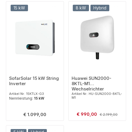
15 kW
8 kW
Hybrid
SofarSolar 15 kW String
Huawei SUN2000-
Inverter
8KTL-M1
Wechselrichter
Artikel Nr.: 15KTLX-G3
Artikel Nr.: HU-SUN2000-8KTL-
M1
Nennleistung:
15 kW
Verkaufspreis:
Regulärer Preis:
€ 990,00
Regulärer Preis:
€ 1.099,00
€ 2.199,00