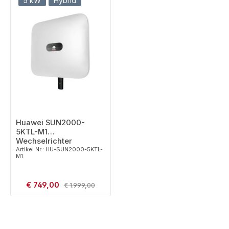
5 kW
Hybrid
Huawei SUN2000-
5KTL-M1
Wechselrichter
Artikel Nr.: HU-SUN2000-5KTL-
M1
Verkaufspreis:
€ 749,00
Regulärer Preis:
€ 1.999,00