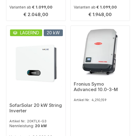
Varianten ab
€ 1.099,00
Varianten ab
€ 1.099,00
Regulärer Preis:
Regulärer Preis:
€ 2.048,00
€ 1.948,00
LAGERND
20 kW
Fronius Symo
Advanced 10.0-3-M
Artikel Nr.: 4,210,159
SofarSolar 20 kW String
Inverter
Artikel Nr.: 20KTLX-G3
Nennleistung:
20 kW