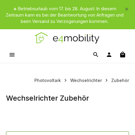
Zum Hauptinhalt springen
☀️ Betriebsurlaub vom 17. bis 28. August: In diesem
Zeitraum kann es bei der Beantwortung von Anfragen und
beim Versand zu Verzögerungen kommen.
Waren
Photovoltaik
Wechselrichter
Zubehör
Wechselrichter Zubehör