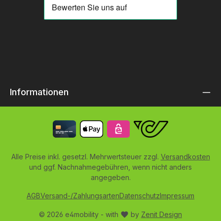
Informationen
Alle Preise inkl. gesetzl. Mehrwertsteuer zzgl.
Versandkosten
und ggf. Nachnahmegebühren, wenn nicht anders
angegeben.
AGB
Versand-/Zahlungsarten
Datenschutz
Impressum
© 2026 e4mobility - with
by
Zenit Design