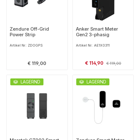
Zendure Off-Grid
Anker Smart Meter
Power Strip
Gen2 3-phasig
Artikel Nr.: ZDOGPS
Artikel Nr.: AE1X0311
Verkaufspreis:
Regulärer Preis:
€ 114,90
Regulärer Preis:
€ 119,00
€ 119,00
LAGERND
LAGERND