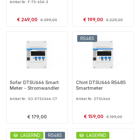
Artikel Nr.: F-TS-65A-3
Verkaufspreis:
Verkaufspreis:
€ 249,00
Regulärer Preis:
€ 199,00
Regulärer Preis:
€ 399,00
€ 229,00
RS485
Sofar DTSU666 Smart
Chint DTSU666 RS485
Meter - Stromwandler
Smartmeter
Artikel Nr.: SO-DTSU666-CT
Artikel Nr.: DTSU666
Verkaufspreis:
Regulärer Preis:
€ 159,00
Regulärer Preis:
€ 179,00
€ 199,00
LAGERND
RS485
LAGERND