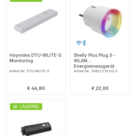
Hoymiles DTU-WLITE-S
Shelly Plus Plug S -
Monitoring
WLAN
Energiemessgerät
Artikel Nr.: DTU-WLITE-S
Artikel Nr.: SHELLY.PLUG.S
Regulärer Preis:
Regulärer Preis:
€ 46,80
€ 22,00
LAGERND