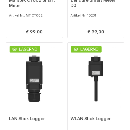
Marstek CT002 Smart
Zendure Smart Meter
Meter
D0
Artikel Nr.: MT.CT002
Artikel Nr.: 10231
Regulärer Preis:
Regulärer Preis:
€ 99,00
€ 99,00
LAGERND
LAGERND
LAN Stick Logger
WLAN Stick Logger