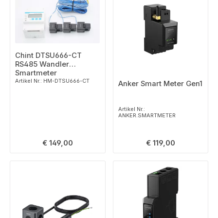
Chint DTSU666-CT
RS485 Wandler
Smartmeter
Artikel Nr.: HM-DTSU666-CT
Anker Smart Meter Gen1
Artikel Nr.:
ANKER.SMARTMETER
Regulärer Preis:
Regulärer Preis:
€ 149,00
€ 119,00