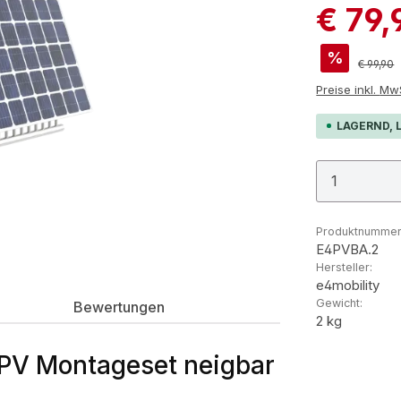
€ 79
%
Reguläre
€ 99,90
Preis
LAGERND, L
Produkt
Produktnummer
E4PVBA.2
Hersteller:
e4mobility
Gewicht:
Bewertungen
2 kg
 PV Montageset neigbar