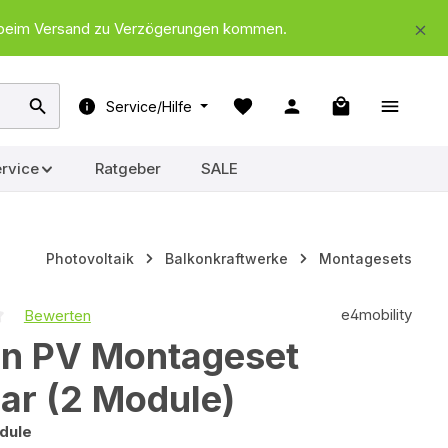
nd beim Versand zu Verzögerungen kommen.
Warenkorb ent
Service/Hilfe
rvice
Ratgeber
SALE
Photovoltaik
Balkonkraftwerke
Montagesets
e4mobility
Bewerten
iche Bewertung von 0 von 5 Sternen
on PV Montageset
ar (2 Module)
odule