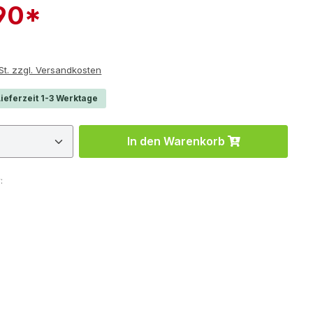
,90*
r Preis:
e inkl. MwSt. zzgl. Versandkosten
ieferzeit 1-3 Werktage
 Anzahl: Gib den gewünschten Wert ein 
In den Warenkorb
: