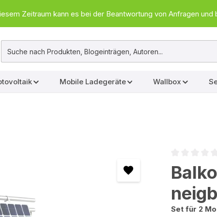
In diesem Zeitraum kann es bei der Beantwortung von Anfragen u
tovoltaik
Mobile Ladegeräte
Wallbox
Se
Durchschnittl
Balk
neigb
Set für 2 M