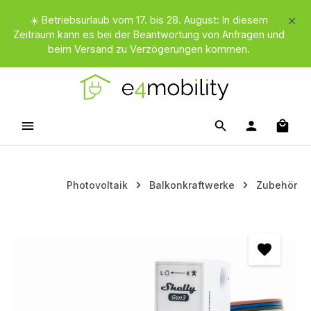
Zum Hauptinhalt springen
☀️ Betriebsurlaub vom 17. bis 28. August: In diesem
Zeitraum kann es bei der Beantwortung von Anfragen und
beim Versand zu Verzögerungen kommen.
Waren
Photovoltaik
Balkonkraftwerke
Zubehör
Bildergalerie überspringen