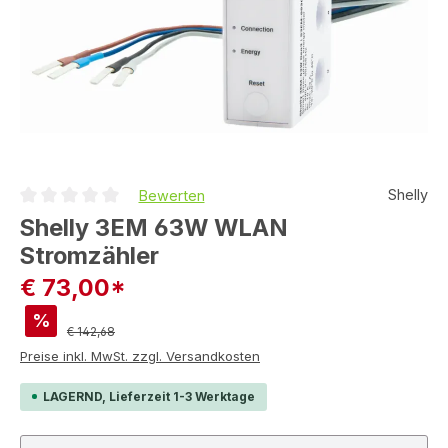
Shelly
Bewerten
Durchschnittliche Bewertung von 0 von 5 Sternen
Shelly 3EM 63W WLAN
Stromzähler
€ 73,00*
%
Regulärer Preis:
€ 142,68
Preise inkl. MwSt. zzgl. Versandkosten
LAGERND, Lieferzeit 1-3 Werktage
Produkt Anzahl: Gib den gewünschten Wert ein ode