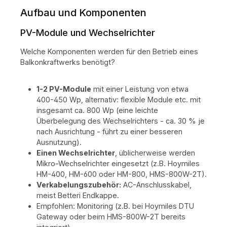
Profitieren Sie von nachhaltiger Energieerzeugung,
Aufbau und Komponenten
einfacher Bedienung und moderner Solartechnik –
ideal für alle, die umweltbewusst Strom sparen
möchten 💚. Starten Sie noch heute in die Welt der
PV-Module und Wechselrichter
erneuerbaren Energien – mit Ihrem eigenen
Balkonkraftwerk! ⚡☀️
Welche Komponenten werden für den Betrieb eines
Balkonkraftwerks benötigt?
1-2 PV-Module
mit einer Leistung von etwa
400-450 Wp, alternativ: flexible Module etc. mit
insgesamt ca. 800 Wp (eine leichte
Überbelegung des Wechselrichters - ca. 30 % je
nach Ausrichtung - führt zu einer besseren
Ausnutzung).
Einen Wechselrichter
, üblicherweise werden
Mikro-Wechselrichter eingesetzt (z.B. Hoymiles
HM-400, HM-600 oder HM-800, HMS-800W-2T).
Verkabelungszubehör:
AC-Anschlusskabel,
meist Betteri Endkappe.
Empfohlen: Monitoring (z.B. bei Hoymiles DTU
Gateway oder beim HMS-800W-2T bereits