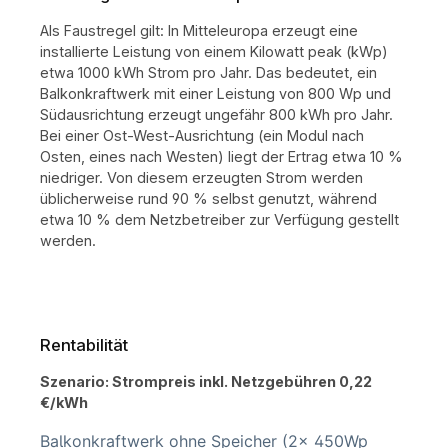
ent
ausg
Als Faustregel gilt: In Mitteleuropa erzeugt eine
Wan
installierte Leistung von einem Kilowatt peak (kWp)
ins
ausg
etwa 1000 kWh Strom pro Jahr. Das bedeutet, ein
Mod
Balkonkraftwerk mit einer Leistung von 800 Wp und
und
Südausrichtung erzeugt ungefähr 800 kWh pro Jahr.
Bei einer Ost-West-Ausrichtung (ein Modul nach
Osten, eines nach Westen) liegt der Ertrag etwa 10 %
niedriger. Von diesem erzeugten Strom werden
üblicherweise rund 90 % selbst genutzt, während
etwa 10 % dem Netzbetreiber zur Verfügung gestellt
werden.
Rentabilität
Szenario: Strompreis inkl. Netzgebühren 0,22
€/kWh
Balkonkraftwerk ohne Speicher (2x 450Wp