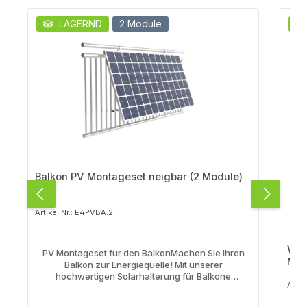
Produktgalerie überspringen
LAGERND
2 Module
Balkon PV Montageset neigbar (2 Module)
Artikel Nr.: E4PVBA.2
Wan
PV Montageset für den BalkonMachen Sie Ihren
Mod
Balkon zur Energiequelle! Mit unserer
hochwertigen Solarhalterung für Balkone
Artik
installieren Sie Solarpanels sicher, stabil und
flexibel – ganz ohne Bohren. ✅ Produkt-Highlights