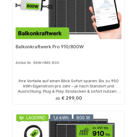
Balkonkraftwerk Pro 910/800W
Artikel Nr.: BKW-HMS-800
Ihre Vorteile auf einen Blick Sofort sparen: Bis zu 950
kWh Eigenstrom pro Jahr – je nach Standort und
Ausrichtung. Plug & Play: Einstecken & sofort nutzen –
kein Elektriker erforderlich. Maximale Effizienz: Trina
Regulärer Preis:
€ 299,00
ab
Solar Glas/Glas-Module kombiniert mit Hoymiles 800W
Wechselrichter (Wirkungsgrad 96,7 %). Smart
Monitoring: Überwachen Sie Ihre Erträge bequem per
App. Robust & zukunftssicher: 15 Jahre Produkt- und 25
LAGERND
1,6 kWh
800 W
Jahre Leistungsgarantie auf die Module. Flexibel
einsetzbar: Ideal für Mieter:innen und Eigentümer:innen
– einfach ab- und wieder aufbauen bei Umzug. Starten