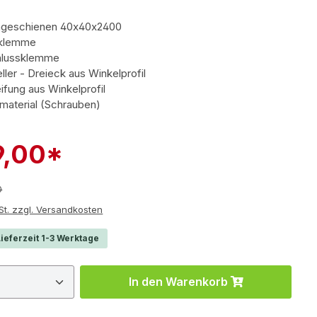
ageschienen 40x40x2400
lklemme
hlussklemme
ller - Dreieck aus Winkelprofil
ifung aus Winkelprofil
aterial (Schrauben)
9,00*
r Preis:
0
e inkl. MwSt. zzgl. Versandkosten
ieferzeit 1-3 Werktage
 Anzahl: Gib den gewünschten Wert ein 
In den Warenkorb