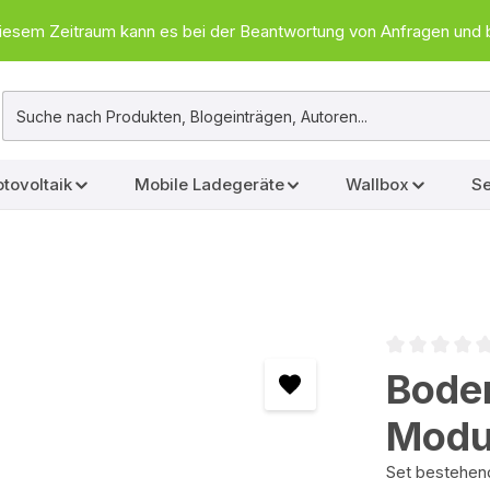
In diesem Zeitraum kann es bei der Beantwortung von Anfragen u
tovoltaik
Mobile Ladegeräte
Wallbox
Se
Durchschnittl
Boden
Modul
Set bestehen