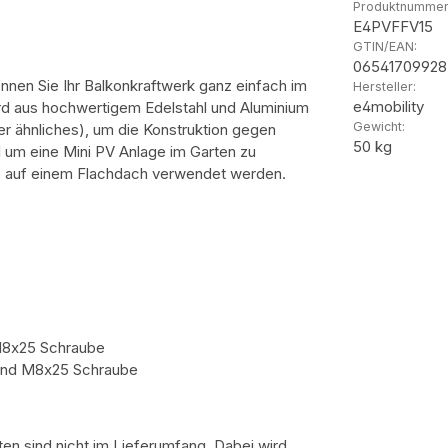
Produktnummer
E4PVFFV15
GTIN/EAN:
06541709928
nnen Sie Ihr Balkonkraftwerk ganz einfach im
Hersteller:
e4mobility
rd aus hochwertigem Edelstahl und Aluminium
Gewicht:
der ähnliches), um die Konstruktion gegen
50 kg
l um eine Mini PV Anlage im Garten zu
g
auf einem Flachdach verwendet werden.
M8x25 Schraube
und M8x25 Schraube
en sind nicht im Lieferumfang. Dabei wird