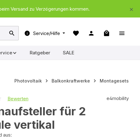
nd beim Versand zu Verzögerungen kommen.
Warenkorb ent
Service/Hilfe
rvice
Ratgeber
SALE
Photovoltaik
Balkonkraftwerke
Montagesets
e4mobility
Bewerten
iche Bewertung von 0 von 5 Sternen
aufsteller für 2
e vertikal
d aus: