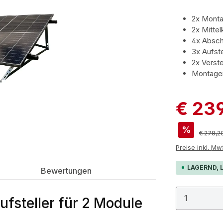
2x Mont
2x Mitte
4x Absc
3x Aufste
2x Verste
Montagem
€ 23
%
Reguläre
€ 278,2
Preis
LAGERND, L
Bewertungen
Produkt
fsteller für 2 Module