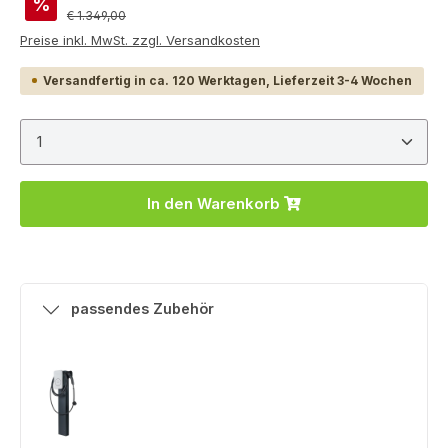
%
Regulärer Preis:
€ 1.349,00
Preise inkl. MwSt. zzgl. Versandkosten
Versandfertig in ca. 120 Werktagen, Lieferzeit 3-4 Wochen
Produkt Anzahl: Gib den gewünschten Wert ein ode
In den Warenkorb
passendes Zubehör