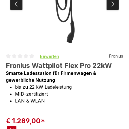
Fronius
Bewerten
Durchschnittliche Bewertung von 0 von 5 Sternen
Fronius Wattpilot Flex Pro 22kW
Smarte Ladestation für Firmenwagen &
gewerbliche Nutzung
bis zu 22 kW Ladeleistung
MID-zertifiziert
LAN & WLAN
€ 1.289,00*