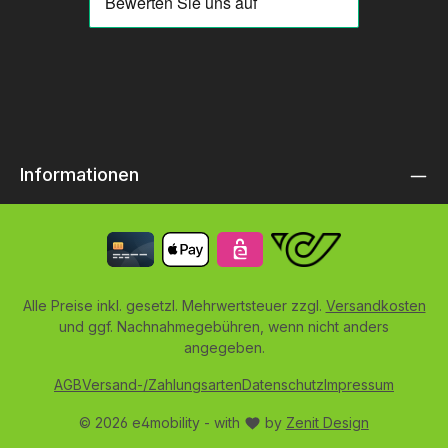
Informationen
Alle Preise inkl. gesetzl. Mehrwertsteuer zzgl.
Versandkosten
und ggf. Nachnahmegebühren, wenn nicht anders
angegeben.
AGB
Versand-/Zahlungsarten
Datenschutz
Impressum
© 2026 e4mobility - with
by
Zenit Design