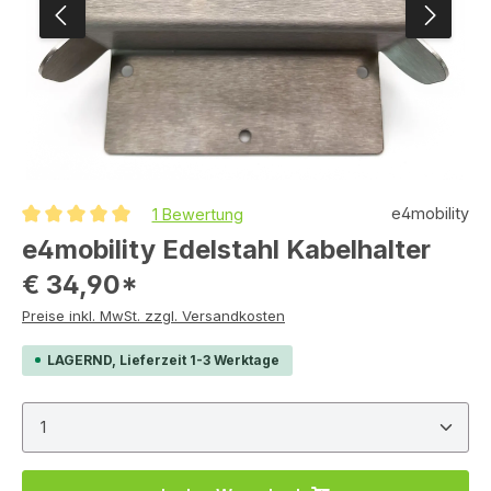
e4mobility
1 Bewertung
Durchschnittliche Bewertung von 5 von 5 Sternen
e4mobility Edelstahl Kabelhalter
€ 34,90*
Preise inkl. MwSt. zzgl. Versandkosten
LAGERND, Lieferzeit 1-3 Werktage
Produkt Anzahl: Gib den gewünschten Wert ein ode