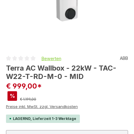
ABB
Bewerten
Durchschnittliche Bewertung von 0 von 5 Sternen
Terra AC Wallbox - 22kW - TAC-
W22-T-RD-M-0 - MID
€ 999,00*
%
Regulärer Preis:
€ 1.199,00
Preise inkl. MwSt. zzgl. Versandkosten
LAGERND, Lieferzeit 1-3 Werktage
Produkt Anzahl: Gib den gewünschten Wert ein ode