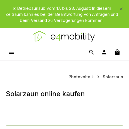
Zum Hauptinhalt springen
☀️ Betriebsurlaub vom 17. bis 28. August: In diesem
Zeitraum kann es bei der Beantwortung von Anfragen und
beim Versand zu Verzögerungen kommen.
Waren
Photovoltaik
Solarzaun
Solarzaun online kaufen