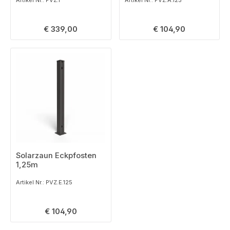
Regulärer Preis:
Regulärer Preis:
€ 339,00
€ 104,90
Solarzaun Eckpfosten
1,25m
Artikel Nr.: PVZ.E.125
Regulärer Preis:
€ 104,90