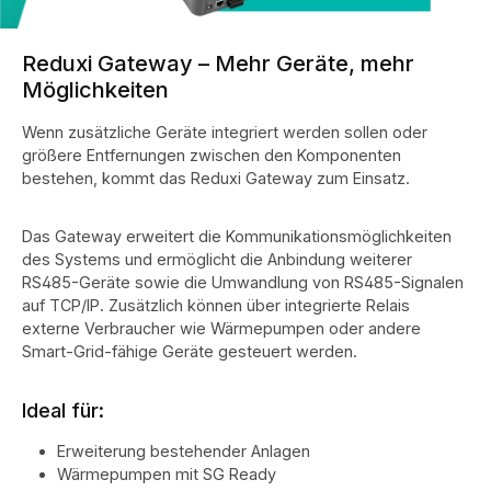
Ladeparks und große Photovoltaiksysteme. Durch intelligente
Laststeuerung, dynamische Tarife und automatisierte
Verbrauchsoptimierung werden Energiekosten nachhaltig
Reduxi Gateway – Mehr Geräte, mehr
reduziert. Vorteile gegenüber Standard und Lite ✅ Integriertes
LTE-Modul für maximale Konnektivität ✅ Unbegrenzte
Möglichkeiten
Geräteintegration ✅ Für Gewerbe, Industrie und Ladeparks
ausgelegt ✅ Erweiterte Lastmanagement- und
Wenn zusätzliche Geräte integriert werden sollen oder
Analysefunktionen ✅ Höchste Skalierbarkeit innerhalb der
größere Entfernungen zwischen den Komponenten
Reduxi-Plattform Ideal für ✔ Gewerbe- und Industrieanlagen
✔ Ladeparks und Flottenmanagement ✔ Mehrparteienhäuser
bestehen, kommt das Reduxi Gateway zum Einsatz.
✔ Große Photovoltaikanlagen ✔ Energiespeicher-Systeme ✔
Smart Buildings und Gebäudeautomation ✔ Komplexe
Lastmanagement-Projekte Technische Daten Artikelnummer:
Das Gateway erweitert die Kommunikationsmöglichkeiten
LMRCP200 Reiheneinbaugerät für DIN-Schiene Integriertes
des Systems und ermöglicht die Anbindung weiterer
LTE-Modul Unbegrenzte Geräteintegration 1 × RS485-
RS485-Geräte sowie die Umwandlung von RS485-Signalen
Schnittstelle Cloud- und App-Anbindung Echtzeit-Monitoring
auf TCP/IP. Zusätzlich können über integrierte Relais
und Energieanalyse Dynamisches Lastmanagement
Unterstützung gängiger Industrieprotokolle Erweiterbar über
externe Verbraucher wie Wärmepumpen oder andere
Reduxi Gateway und Zusatzmodule Leistungsmerkmale ⚡
Smart-Grid-fähige Geräte gesteuert werden.
Dynamisches Lastmanagement 🚗 Ladepark-Management ☀️
Steuerung großer PV-Anlagen 🔋 Batteriespeicher-
Optimierung ♨️ Wärmepumpen- und
Ideal für:
Gebäudetechniksteuerung 📊 Echtzeit-Energieanalyse 🌐 LTE-,
Cloud- und Fernwartungszugriff
Erweiterung bestehender Anlagen
Wärmepumpen mit SG Ready