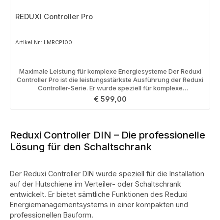
REDUXI Controller Pro
Artikel Nr.: LMRCP100
Maximale Leistung für komplexe Energiesysteme Der Reduxi
Controller Pro ist die leistungsstärkste Ausführung der Reduxi
Controller-Serie. Er wurde speziell für komplexe
Energiesysteme entwickelt, bei denen zahlreiche
Regulärer Preis:
€ 599,00
Verbraucher, Erzeuger und Speicher gleichzeitig koordiniert
werden müssen. Im Vergleich zum Standard-Modell bietet der
Pro erweiterte Funktionen für professionelles
Lastmanagement, umfangreiche Energieanalysen und die
Reduxi Controller DIN – Die professionelle
optimale Steuerung großer Ladeinfrastrukturen,
Lösung für den Schaltschrank
Gewerbeanlagen und industrieller Anwendungen. Vorteile
gegenüber Lite und Standard ✅ Für komplexe Gewerbe- und
Industrieprojekte ausgelegt ✅ Optimiert große Ladeparks und
E-Mobilitätslösungen ✅ Erweiterte Lastmanagement- und
Der Reduxi Controller DIN wurde speziell für die Installation
Analysefunktionen ✅ Ideal für hohe Leistungsklassen und
auf der Hutschiene im Verteiler- oder Schaltschrank
viele Verbraucher ✅ Maximale Skalierbarkeit und
entwickelt. Er bietet sämtliche Funktionen des Reduxi
Zukunftssicherheit Ideal für ✔ Gewerbe- und
Energiemanagementsystems in einer kompakten und
Industrieanlagen ✔ Ladeparks und E-Mobilitäts-Hubs ✔
Mehrparteienhäuser ✔ Große Photovoltaikanlagen ✔
professionellen Bauform.