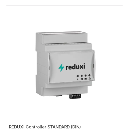
entwickelt, ermöglicht der Controller die intelligente
Steuerung und Überwachung von bis zu 3 verschiedenen
Geräten, wie Photovoltaikanlage, Batteriespeicher oder
Wallbox. Dank Echtzeit-Datenerfassung und intelligenter
Optimierung steigern Sie Ihren Eigenverbrauch, reduzieren
Energiekosten und nutzen Ihre selbst erzeugte Energie
effizienter. Der Controller kommuniziert mit zahlreichen
Geräten über etablierte Protokolle wie Modbus, DLMS oder
OCPP und lässt sich einfach in bestehende Anlagen
integrieren. Vorteile gegenüber größeren Modellen ✅
Kostengünstiger Einstieg in das Energiemanagement ✅
Verwaltung von bis zu 3 Geräten ✅ Platzsparende DIN-
Schienenmontage ✅ Einfache Installation im Schaltschrank ✅
Cloud- und App-Anbindung Ideal für ✔ Einfamilienhäuser ✔
Kleine PV-Anlagen ✔ Batteriespeicher-Systeme ✔ Wallboxen
und E-Mobilität ✔ Wärmepumpen ✔ Smart Home
Anwendungen Technische Daten Artikelnummer: LMRCL200
Reiheneinbaugerät für DIN-Schiene Verwaltung von bis zu 3
Geräten Echtzeit-Monitoring von Energieflüssen Cloud- und
App-Anbindung Unterstützung gängiger
Kommunikationsprotokolle Kompakte Bauform für
Schaltschränke Einfache Integration in bestehende Anlagen
REDUXI Controller STANDARD (DIN)