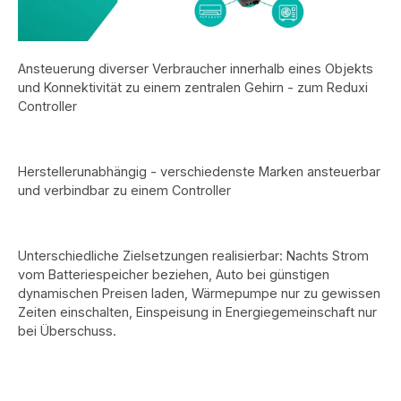
Photovoltaikanlagen ✔ Batteriespeicher-Systeme ✔
Leistungsstarke Wärmepumpen ✔ Ladeinfrastruktur und
Wallbox-Gruppen ✔ Energie-Monitoring größerer
Verbraucher Technische Daten Artikelnummer: LMRG1100
Reduxi Gateway inklusive 3 × 100 A Stromwandler RS485 zu
Ansteuerung diverser Verbraucher innerhalb eines Objekts
TCP/IP Gateway WLAN- und Ethernet-Kommunikation 2 ×
und Konnektivität zu einem zentralen Gehirn - zum Reduxi
Relaisausgänge Unterstützung von Smart Grid Ready (SG
Controller
Ready) EVU-Kontakt-Steuerung 3-phasige Strommessung
Erweiterung zusätzlicher RS485-Geräte Kompatibel mit über
350 unterstützten Geräten und mehr als 100 Herstellern Was
ist der Unterschied zum LMRG1050? 📌 LMRG1050:
Strommessung bis 50 A pro Phase – ideal für
Herstellerunabhängig - verschiedenste Marken ansteuerbar
Einfamilienhäuser und kleinere Anlagen. 📌 LMRG1100:
und verbindbar zu einem Controller
Strommessung bis 100 A pro Phase – optimal für größere
Verbraucher, Gewerbeanwendungen und leistungsstarke
Energiesysteme. Wer langfristig Erweiterungen plant oder
höhere Lasten überwachen möchte, fährt mit der 100-A-
Unterschiedliche Zielsetzungen realisierbar: Nachts Strom
Variante meist besser. 🚀⚡
vom Batteriespeicher beziehen, Auto bei günstigen
dynamischen Preisen laden, Wärmepumpe nur zu gewissen
Zeiten einschalten, Einspeisung in Energiegemeinschaft nur
bei Überschuss.