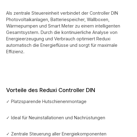
Energiespeicher-Systeme ✔ Gebäudemanagement und Smart
Buildings ✔ Komplexe Lastmanagement-Projekte Technische
Daten Artikelnummer: LMRCP100 Professionelles
Als zentrale Steuereinheit verbindet der Controller DIN
Energiemanagementsystem (EMS) Standgerät Unbegrenzte
Photovoltaikanlagen, Batteriespeicher, Wallboxen,
Geräteintegration 1 × RS485-Schnittstelle Cloud- und App-
Wärmepumpen und Smart Meter zu einem intelligenten
Anbindung Dynamisches Lastmanagement Erweiterte
Energieanalyse Echtzeit-Monitoring Skalierbare
Gesamtsystem. Durch die kontinuierliche Analyse von
Systemarchitektur Erweiterbar über Reduxi Gateway
Energieerzeugung und Verbrauch optimiert Reduxi
Leistungsmerkmale ⚡ Dynamisches Lastmanagement 🚗
automatisch die Energieflüsse und sorgt für maximale
Ladepark-Management ☀️ Steuerung großer PV-Anlagen 🔋
Effizienz.
Batteriespeicher-Optimierung ♨️ Wärmepumpen- und
Gebäudetechniksteuerung 📊 Echtzeit-Monitoring und
Energieanalyse 🌐 Cloud-Zugriff und Fernwartung Warum den
Reduxi Controller Pro wählen? Wenn maximale Transparenz,
höchste Effizienz und professionelles Lastmanagement
gefragt sind, ist der Reduxi Controller Pro die optimale Wahl. Er
bietet die größte Flexibilität innerhalb der Reduxi-Plattform und
Vorteile des Reduxi Controller DIN
ist für zukünftige Erweiterungen bestens gerüstet. 🚀
✓ Platzsparende Hutschienenmontage
✓ Ideal für Neuinstallationen und Nachrüstungen
✓ Zentrale Steuerung aller Energiekomponenten