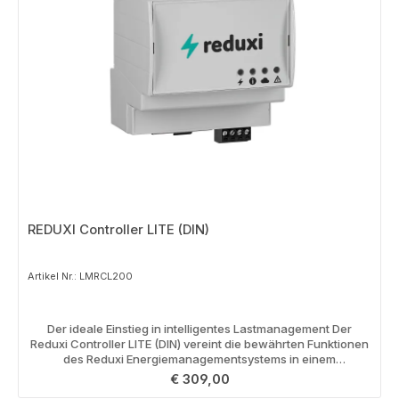
REDUXI Controller LITE (DIN)
Artikel Nr.: LMRCL200
Der ideale Einstieg in intelligentes Lastmanagement Der
Reduxi Controller LITE (DIN) vereint die bewährten Funktionen
des Reduxi Energiemanagementsystems in einem
platzsparenden Reiheneinbaugerät für die DIN-Schiene.
Regulärer Preis:
€ 309,00
Speziell für Einfamilienhäuser und kleinere Energieanlagen