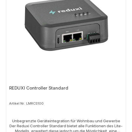
Anbindung und App-Steuerung ✅ Kostengünstiger Einstieg ins
Energiemanagement Ideal für ✔ Einfamilienhäuser ✔ Kleine
Photovoltaikanlagen ✔ Batteriespeicher-Systeme ✔
Wallboxen und E-Mobilität ✔ Wärmepumpen ✔ Smart Home
Anwendungen Technische Daten Artikelnummer: LMRCL100
Energiemanagementsystem (EMS) Standgerät Verwaltung von
bis zu 3 Geräten 1 × RS485-Schnittstelle Cloud- und App-
Anbindung Echtzeit-Monitoring von Energieflüssen Einfache
Inbetriebnahme Kompatibel mit zahlreichen Wechselrichtern,
Speichern und Wallboxen Für wen geeignet? 🏠
Eigenheimbesitzer 🏡 Kleine PV-Anlagen ⚡ Haushalte mit
überschaubarer Energieinfrastruktur
REDUXI Controller Standard
Artikel Nr.: LMRCS100
Unbegrenzte Geräteintegration für Wohnbau und Gewerbe
Der Reduxi Controller Standard bietet alle Funktionen des Lite-
Modells, erweitert diese jedoch um die Möglichkeit, eine