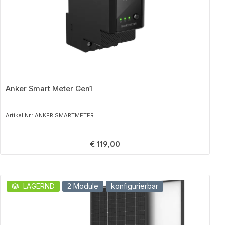
Anker Smart Meter Gen1
Artikel Nr.: ANKER.SMARTMETER
Regulärer Preis:
€ 119,00
Produktgalerie überspringen
LAGERND
2 Module
konfigurierbar