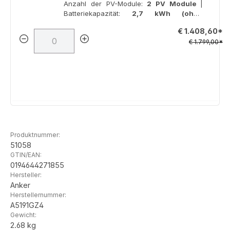
Anzahl der PV-Module:
2 PV Module
|
Batteriekapazität:
2,7 kWh (ohne
Erweiterung)
€ 1.408,60*
€ 1.799,00*
Produktnummer:
51058
GTIN/EAN:
0194644271855
Hersteller:
Anker
Herstellernummer:
A5191GZ4
Gewicht:
2.68 kg