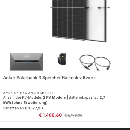
Anker Solarbank 3 Speicher Balkonkraftwerk
Artikel Nr.: SKW.ANKER.SB3.27.2
Anzahl der PV-Module:
2 PV Module
|
Batteriekapazität:
2,7
kWh (ohne Erweiterung)
Varianten ab
€ 1.177,20
Verkaufspreis:
€ 1.408,60
Regulärer Preis:
€ 1.799,00