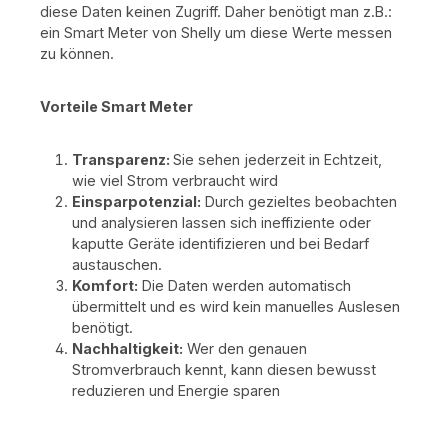
Haushaltsverbrauch 📱 App-Steuerung via WLAN &
diese Daten keinen Zugriff. Daher benötigt man z.B.:
Bluetooth – volle Kontrolle über Produktion,
ein Smart Meter von Shelly um diese Werte messen
Speicherung und Verbrauch 🌧️ IP65 Schutzklasse –
zu können.
geeignet für Innen- und Außeninstallation Einfache
Plug-&-Play Installation Der SolarFlow 2400 AC+ wurde
so entwickelt, dass er sich ohne komplexe
Elektroinstallation in dein bestehendes System
Vorteile Smart Meter
integrieren lässt: Gerät anschließenüber die App
konfigurierensofort Solarstrom speichern und nutzen
ZenGuard™ – Sicherheit auf höchstem Niveau Mit der
Transparenz:
Sie sehen jederzeit in Echtzeit,
ZenGuard™ Sicherheitsarchitektur schützt der
wie viel Strom verbraucht wird
SolarFlow 2400 AC+ seine Batterie und Elektronik
Einsparpotenzial:
Durch gezieltes beobachten
durch mehrere intelligente Schutzmechanismen,
und analysieren lassen sich ineffiziente oder
darunter: Schutz vor Überladung und
TiefentladungTemperaturüberwachung der
kaputte Geräte identifizieren und bei Bedarf
BatteriezellenKurzschluss- und
austauschen.
Überspannungsschutzintelligente Zellüberwachung
Komfort:
Die Daten werden automatisch
über das BMS Diese Kombination sorgt für höchste
übermittelt und es wird kein manuelles Auslesen
Betriebssicherheit, lange Batterielebensdauer und
zuverlässigen Betrieb – auch bei intensiver Nutzung.
benötigt.
Mehr Eigenverbrauch – weniger Stromkosten Der
Nachhaltigkeit:
Wer den genauen
SolarFlow 2400 AC+ speichert automatisch
Stromverbrauch kennt, kann diesen bewusst
überschüssigen Solarstrom deiner bestehenden PV-
reduzieren und Energie sparen
Anlage. Sobald dein Haushalt mehr Energie benötigt –
etwa abends oder bei hoher Last – stellt der Speicher
diese Energie bereit. In Kombination mit dynamischen
Stromtarifen kann das System zusätzlich günstigen