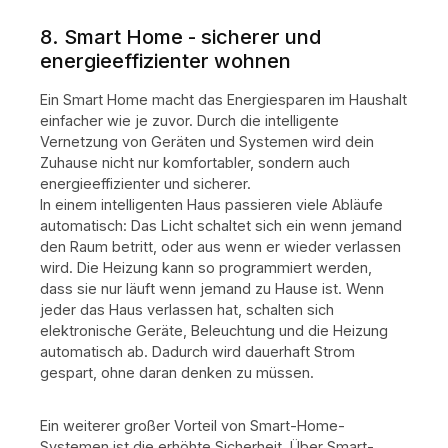
Netzstrom speichern und bei hohen Preisen nutzen,
wodurch sich die jährlichen Stromkosten deutlich
8. Smart Home - sicherer und
reduzieren lassen. Technische Daten Bidirektionale
energieeffizienter wohnen
Leistung: 2400WAC-Eingang: bis 3200WOff-Grid-
Leistung: bis 2400WNetzspannung: 230V /
50HzKapazität: 2.400WhBatterietyp:
Ein Smart Home macht das Energiesparen im Haushalt
LiFePO₄Nennspannung: 48VLade-/Entladeleistung: bis
einfacher wie je zuvor. Durch die intelligente
2400WLebensdauer: bis zu 6.000
Vernetzung von Geräten und Systemen wird dein
LadezyklenErweiterbar: mit bis zu 5 zusätzlichen
Zuhause nicht nur komfortabler, sondern auch
AB3000LMaximale Gesamtkapazität: bis
energieeffizienter und sicherer.
16,8kWhSchutzart: IP65Betriebstemperatur: −20 °C bis
+55 °CAbmessungen: 326 × 294 × 251 mmGewicht:
In einem intelligenten Haus passieren viele Abläufe
27,8 kgKonnektivität: WiFi & Bluetooth
automatisch: Das Licht schaltet sich ein wenn jemand
den Raum betritt, oder aus wenn er wieder verlassen
wird. Die Heizung kann so programmiert werden,
dass sie nur läuft wenn jemand zu Hause ist. Wenn
jeder das Haus verlassen hat, schalten sich
elektronische Geräte, Beleuchtung und die Heizung
automatisch ab. Dadurch wird dauerhaft Strom
gespart, ohne daran denken zu müssen.
Ein weiterer großer Vorteil von Smart-Home-
Systemen ist die erhöhte Sicherheit. Über Smart-