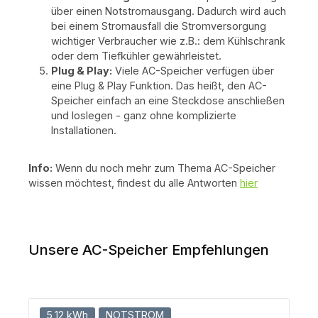
möchten 💚. Starten Sie noch heute in die Welt der
vom Stromnetz werden möchten 📚 Noch Fragen? Wir
über einen Notstromausgang. Dadurch wird auch
erneuerbaren Energien – mit Ihrem eigenen
helfen weiter! 👉 Perfekt für Einsteiger & DIY-
bei einem Stromausfall die Stromversorgung
Balkonkraftwerk! ⚡☀️
Installationen - Tipps & Tricks zum Balkonkraftwerk 👉
wichtiger Verbraucher wie z.B.: dem Kühlschrank
Speicher fürs Balkonkraftwerk - erfahre mehr dazu ⚙️
Konfiguration & Ertrag im Überblick: 🔹 Basic 2 kWh
oder dem Tiefkühler gewährleistet.
Speicher, 0 PV-Module → Perfekt für spätere
Plug & Play:
Viele AC-Speicher verfügen über
Erweiterung oder als Einstieg 🔹 Starter 2–4 kWh
eine Plug & Play Funktion. Das heißt, den AC-
Speicher, 1–2 PV-Module → Ideal für kleinere Haushalte
Speicher einfach an eine Steckdose anschließen
und Grundverbrauch 🔹 Smart Home 6–10 kWh
Speicher, 3–4 PV-Module → Maximale Unabhängigkeit
und loslegen - ganz ohne komplizierte
& höchste Ersparnis 📌 Hinweis: Die tatsächliche
Installationen.
Ersparnis hängt von Standort, Ausrichtung, Stromtarif
und individuellem Verbrauchsverhalten ab. 🚀 Jetzt
deine Energie selbst in die Hand nehmen Mit dem
Info:
Wenn du noch mehr zum Thema AC-Speicher
Speicher-Balkonkraftwerk von e4mobility setzt du auf
wissen möchtest, findest du alle Antworten
hier
modernste Technologie, maximale Effizienz und
nachhaltige Energie 🌱 ✔ Mehr Eigenverbrauch ✔
Weniger Stromkosten ✔ Mehr Unabhängigkeit ✔
Einfache Installation Nutze die Kraft der Sonne
intelligent – mit einem der fortschrittlichsten
Balkonkraftwerk-Systeme am Markt. 👉 Jetzt
Unsere AC-Speicher Empfehlungen
konfigurieren und durchstarten – mit e4mobility! 🔋
Deine Energie. Dein Vorteil. Dein Zuhause.
5,12 kWh
NOTSTROM