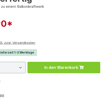
 zu einem Balkonkraftwerk
90*
r Preis:
e inkl. MwSt. zzgl. Versandkosten
ieferzeit 1-3 Werktage
 Anzahl: Gib den gewünschten Wert ein 
In den Warenkorb
:
988