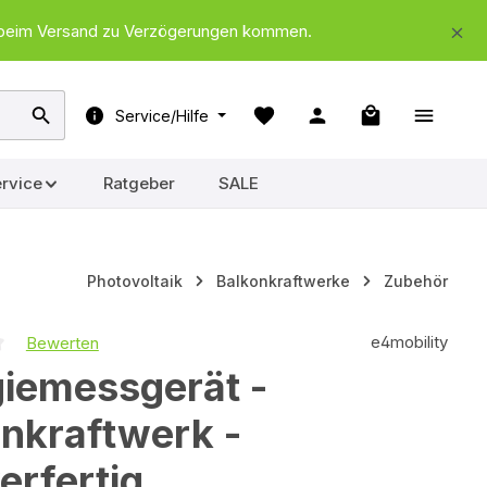
nd beim Versand zu Verzögerungen kommen.
Warenkorb ent
Service/Hilfe
rvice
Ratgeber
SALE
Photovoltaik
Balkonkraftwerke
Zubehör
e4mobility
Bewerten
iche Bewertung von 0 von 5 Sternen
giemessgerät -
nkraftwerk -
erfertig