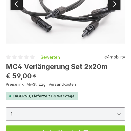
e4mobility
Bewerten
Durchschnittliche Bewertung von 0 von 5 Sternen
MC4 Verlängerung Set 2x20m
€ 59,00*
Preise inkl. MwSt. zzgl. Versandkosten
LAGERND, Lieferzeit 1-3 Werktage
Produkt Anzahl: Gib den gewünschten Wert ein ode