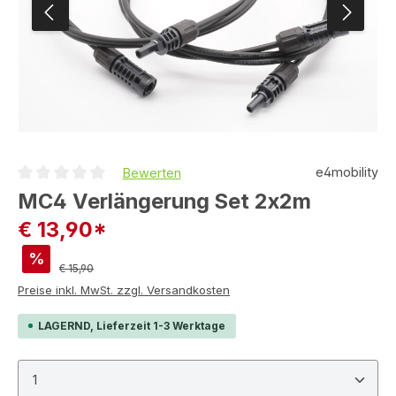
e4mobility
Bewerten
Durchschnittliche Bewertung von 0 von 5 Sternen
MC4 Verlängerung Set 2x2m
€ 13,90*
%
Regulärer Preis:
€ 15,90
Preise inkl. MwSt. zzgl. Versandkosten
LAGERND, Lieferzeit 1-3 Werktage
Produkt Anzahl: Gib den gewünschten Wert ein ode