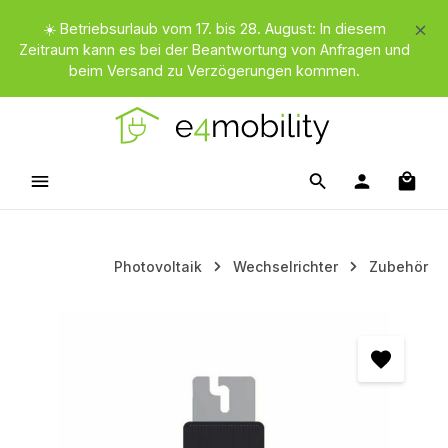
Zum Hauptinhalt springen
☀️ Betriebsurlaub vom 17. bis 28. August: In diesem
Zeitraum kann es bei der Beantwortung von Anfragen und
beim Versand zu Verzögerungen kommen.
Waren
Photovoltaik
Wechselrichter
Zubehör
Bildergalerie überspringen