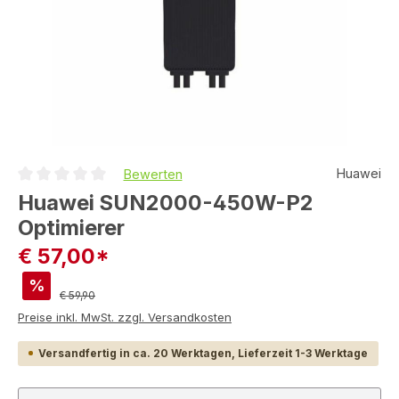
Huawei
Bewerten
Durchschnittliche Bewertung von 0 von 5 Sternen
Huawei SUN2000-450W-P2
Optimierer
€ 57,00*
%
Regulärer Preis:
€ 59,90
Preise inkl. MwSt. zzgl. Versandkosten
Versandfertig in ca. 20 Werktagen, Lieferzeit 1-3 Werktage
Produkt Anzahl: Gib den gewünschten Wert ein ode