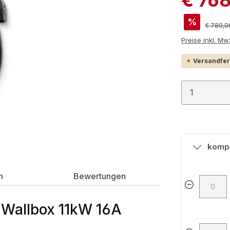
%
Reguläre
€ 780,0
Preis
Versandfert
Produkt
kompa
n
Bewertungen
 Wallbox 11kW 16A