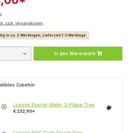
r Preis:
0
e inkl. MwSt. zzgl. Versandkosten
ig in ca. 2 Werktagen, Lieferzeit 1-3 Werktage
 Anzahl: Gib den gewünschten Wert ein 
In den Warenkorb
tibles Zubehör
Loxone Energy Meter 3-Phase Tree
€ 232,90*
Loxone NFC Code Touch Tree