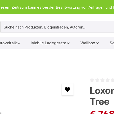
In diesem Zeitraum kann es bei der Beantwortung von Anfragen u
tovoltaik
Mobile Ladegeräte
Wallbox
Se
Durchschnittl
Loxo
Tree
€ 76