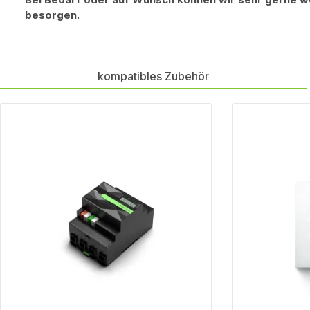
besorgen.
kompatibles Zubehör
Produktgalerie überspringen