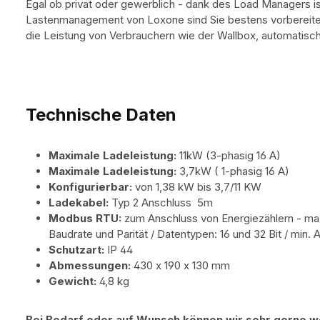
Egal ob privat oder gewerblich - dank des Load Managers i
Lastenmanagement von Loxone sind Sie bestens vorbereitet
die Leistung von Verbrauchern wie der Wallbox, automatisc
Technische Daten
Maximale Ladeleistung:
11kW (3-phasig 16 A)
Maximale Ladeleistung:
3,7kW ( 1-phasig 16 A)
Konfigurierbar:
von 1,38 kW bis 3,7/11 KW
Ladekabel:
Typ 2 Anschluss 5m
Modbus RTU:
zum Anschluss von Energiezählern - max.
Baudrate und Parität / Datentypen: 16 und 32 Bit / min. 
Schutzart:
IP 44
Abmessungen:
430 x 190 x 130 mm
Gewicht:
4,8 kg
Bei Bedarf oder auf Wunsch können wir sehr gerne w