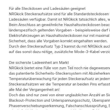
Für alle Steckdosen und Ladesäulen geeignet
NRGkick Steckeraufsätze sind für alle Standardsteckdosen u
Ladesäulen verfügbar. Damit ist NRGkick tatsächlich alles,
Beim Anschluss an gewöhnliche Haushaltssteckdosen beacht
länderspezifisch geltenden Vorgaben - beispielsweise darf 
Elektrofahrzeugen an Haushaltssteckdosen nur mit maximal
Sicherheit, dass alle Vorgaben korrekt eingehalten werden.
Durch den Steckeraufsatz Typ 2 kannst du mit NRGkick auch
auf das sonst dazu nötige, zusätzliche Mode-3-Kabel verzi
Die sicherste Ladeeinheit am Markt
NRGkick bietet eine Fülle von zum Teil noch nie dagewesene
das patentierte Sicherheits-Steckersystem mit Abzieherke
Temperaturüberwachung für jeden Steckeraufsatz an jedem
Steckeraufsätzen wir die Temperatur an beiden Pins erfass
alle Mal der Vergangenheit an!
Doch das sind nur zwei von einer unglaublichen Anzahl an Si
Blackout-Protection und Unterspannungsschutz, Überspan
Phasenverschiebungserkennung, Falschanschlussprüfung, Sc