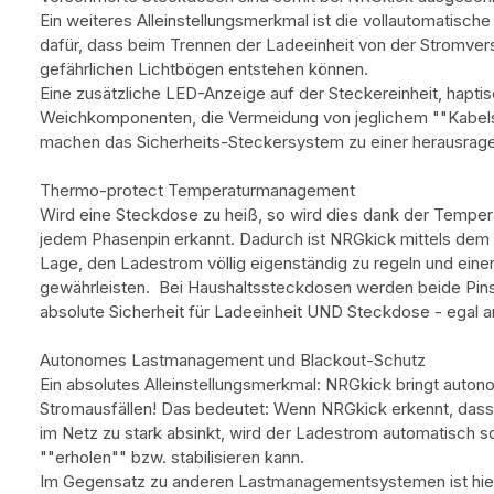
Ein weiteres Alleinstellungsmerkmal ist die vollautomatisc
dafür, dass beim Trennen der Ladeeinheit von der Stromver
gefährlichen Lichtbögen entstehen können.
Eine zusätzliche LED-Anzeige auf der Steckereinheit, hapti
Weichkomponenten, die Vermeidung von jeglichem ""Kabelsa
machen das Sicherheits-Steckersystem zu einer herausrage
Thermo-protect Temperaturmanagement
Wird eine Steckdose zu heiß, so wird dies dank der Tempe
jedem Phasenpin erkannt. Dadurch ist NRGkick mittels dem
Lage, den Ladestrom völlig eigenständig zu regeln und eine
gewährleisten. Bei Haushaltssteckdosen werden beide Pins
absolute Sicherheit für Ladeeinheit UND Steckdose - egal 
Autonomes Lastmanagement und Blackout-Schutz
Ein absolutes Alleinstellungsmerkmal: NRGkick bringt aut
Stromausfällen! Das bedeutet: Wenn NRGkick erkennt, dass
im Netz zu stark absinkt, wird der Ladestrom automatisch s
""erholen"" bzw. stabilisieren kann.
Im Gegensatz zu anderen Lastmanagementsystemen ist hierb