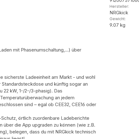
91200757106
Hersteller:
NRGkick
Gewicht:
9.07 kg
 Laden mit Phasenumschaltung,…) über
ie sicherste Ladeeinheit am Markt - und wohl
der Standardsteckdose und künftig sogar an
zu 22 kW, 1-/2-/3-phasig). Das
it Temperaturüberwachung an jedem
eschlossen sind – egal ob CEE32, CEE16 oder
Schutz, örtlich zuordenbare Ladeberichte
en über die App upgraden zu können (wie z.B.
ng), belegen, dass du mit NRGkick technisch
naus liegst!