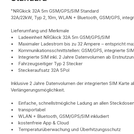
"NRGkick 32A 5m GSM/GPS/SIM Standard
32A/22kW, Typ 2, 10m, WLAN + Bluetooth, GSM/GPS, integrie
Lieferumfang und Merkmale
• Ladeeinheit NRGkick 32A 5m GSM/GPS/SIM
• Maximaler Ladestrom bis zu 32 Ampere – entspricht max
• Kommunikationsschnittstellen: GSM/GPS, integrierte SI
• Integrierte SIM inkl. 2 Jahre Datenvolumen ab Erstnutzu
• Fahrzeugseitiger Typ 2 Stecker
• Steckeraufsatz 32A 5Pol
Inklusive 2 Jahre Datenvolumen der integrierten SIM Karte 
Verlängerungsmöglichkeit.
• Einfache, schnellstmögliche Ladung an allen Steckdose
• transportabel
• WLAN + Bluetooth, GSM/GPS/SIM inkludiert
• kostenfreie App & Cloud
• Temperaturüberwachung und Überhitzungsschutz