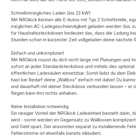
Schnellstmögliches Laden (bis 22 kW)
Mit NRGkick können alle E-Autos mit Typ 2 Schnittstelle, ega
möglichen AC-Ladegeschwindigkeit geladen werden (bis zu
für Haushaltssteckdosen bedeutet das, dass die Ladung bis zu
Stunden schon in kürzester Zeit vollgeladen deine nächste R
Einfach und unkompliziert
Mit NRGkick musst du dich nicht lange mit Planungen und In
sofort an jeder Standardsteckdose und mittels des optiona
öffentlichen Ladesäulen einsetzbar. Somit lädst du dein Elek
hast bei Bedarf deine „Wallbox“ einfach mit dabei! Du kann
und dauerhaft mit deiner Steckdose verbunden lassen – er i
Regen kann ihm nichts anhaben.
Keine Installation notwendig
Ein riesiger Vorteil der NRGkick Ladeeinheit besteht darin, 
wird - somit werden im Gegensatz zu Wallboxen komplizierte
und Geld spart. Der ansonsten separat zu installierende F
Fehlerströme ist ebenfalls bereits inkludiert.