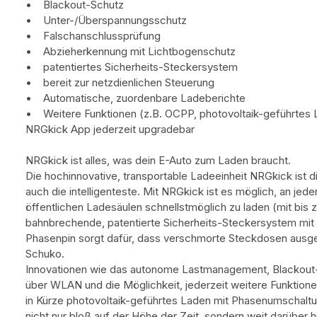
• Blackout-Schutz
• Unter-/Überspannungsschutz
• Falschanschlussprüfung
• Abzieherkennung mit Lichtbogenschutz
• patentiertes Sicherheits-Steckersystem
• bereit zur netzdienlichen Steuerung
• Automatische, zuordenbare Ladeberichte
• Weitere Funktionen (z.B. OCPP, photovoltaik-geführtes
NRGkick App jederzeit upgradebar
NRGkick ist alles, was dein E-Auto zum Laden braucht.
Die hochinnovative, transportable Ladeeinheit NRGkick ist d
auch die intelligenteste. Mit NRGkick ist es möglich, an je
öffentlichen Ladesäulen schnellstmöglich zu laden (mit bis 
bahnbrechende, patentierte Sicherheits-Steckersystem m
Phasenpin sorgt dafür, dass verschmorte Steckdosen ausg
Schuko.
Innovationen wie das autonome Lastmanagement, Blackout-
über WLAN und die Möglichkeit, jederzeit weitere Funktion
in Kürze photovoltaik-geführtes Laden mit Phasenumschaltu
nicht nur bloß auf der Höhe der Zeit, sondern weit darüber hi