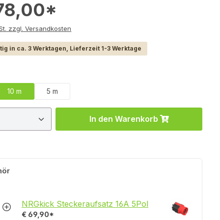
278,00*
e inkl. MwSt. zzgl. Versandkosten
ig in ca. 3 Werktagen, Lieferzeit 1-3 Werktage
hlen
10 m
5 m
 Anzahl: Gib den gewünschten Wert ein 
In den Warenkorb
hör
NRGkick Steckeraufsatz 16A 5Pol
€ 69,90*