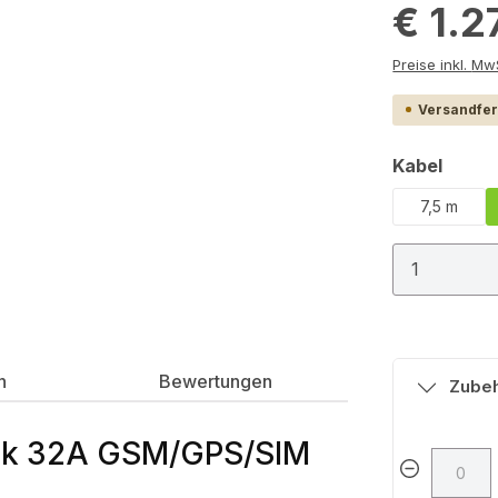
€ 1.
Preis
Versandfert
auswä
Kabel
7,5 m
Produkt
n
Bewertungen
Zube
ick 32A GSM/GPS/SIM