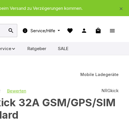
nd beim Versand zu Verzögerungen kommen.
Warenkorb ent
Service/Hilfe
rvice
Ratgeber
SALE
Mobile Ladegeräte
NRGkick
Bewerten
iche Bewertung von 0 von 5 Sternen
ick 32A GSM/GPS/SIM
dard