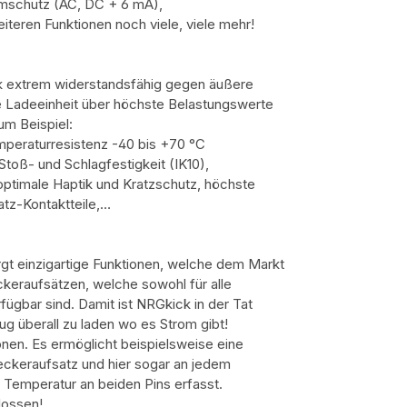
omschutz (AC, DC + 6 mA),
teren Funktionen noch viele, viele mehr!
ck extrem widerstandsfähig gegen äußere
die Ladeeinheit über höchste Belastungswerte
zum Beispiel:
mperaturresistenz -40 bis +70 °C
Stoß- und Schlagfestigkeit (IK10),
ptimale Haptik und Kratzschutz, höchste
atz-Kontaktteile,…
gt einzigartige Funktionen, welche dem Markt
ckeraufsätzen, welche sowohl für alle
ügbar sind. Damit ist NRGkick in der Tat
ug überall zu laden wo es Strom gibt!
nen. Es ermöglicht beispielsweise eine
eckeraufsatz und hier sogar an jedem
 Temperatur an beiden Pins erfasst.
lossen!