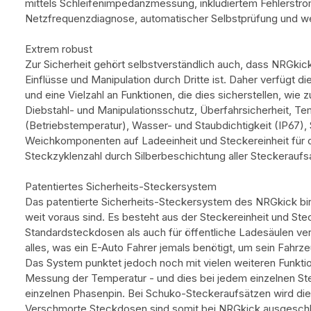
mittels Schleifenimpedanzmessung, inkludiertem Fehlerstr
Netzfrequenzdiagnose, automatischer Selbstprüfung und wei
Extrem robust
Zur Sicherheit gehört selbstverständlich auch, dass NRGki
Einflüsse und Manipulation durch Dritte ist. Daher verfügt 
und eine Vielzahl an Funktionen, die dies sicherstellen, wie 
Diebstahl- und Manipulationsschutz, Überfahrsicherheit, Te
(Betriebstemperatur), Wasser- und Staubdichtigkeit (IP67), 
Weichkomponenten auf Ladeeinheit und Steckereinheit für o
Steckzyklenzahl durch Silberbeschichtung aller Steckeraufs
Patentiertes Sicherheits-Steckersystem
Das patentierte Sicherheits-Steckersystem des NRGkick bir
weit voraus sind. Es besteht aus der Steckereinheit und Ste
Standardsteckdosen als auch für öffentliche Ladesäulen verf
alles, was ein E-Auto Fahrer jemals benötigt, um sein Fahrze
Das System punktet jedoch noch mit vielen weiteren Funktio
Messung der Temperatur - und dies bei jedem einzelnen St
einzelnen Phasenpin. Bei Schuko-Steckeraufsätzen wird die
Verschmorte Steckdosen sind somit bei NRGkick ausgesch