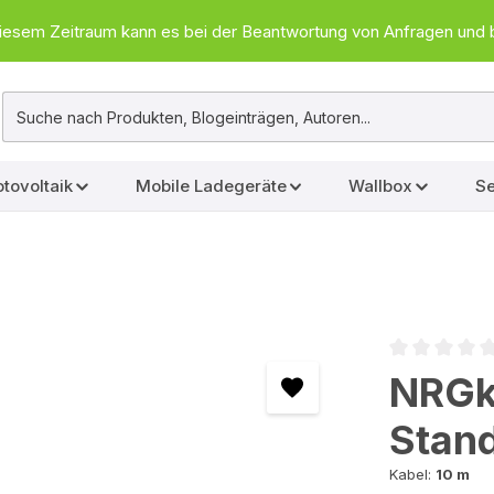
In diesem Zeitraum kann es bei der Beantwortung von Anfragen u
tovoltaik
Mobile Ladegeräte
Wallbox
Se
Durchschnittl
NRGk
Stan
Kabel:
10 m