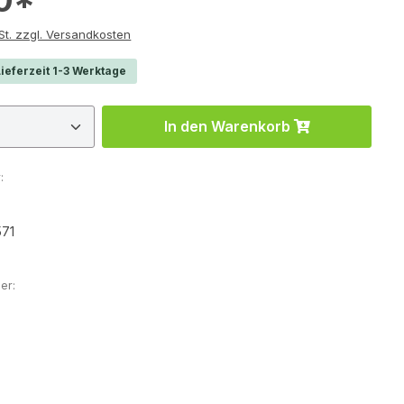
e inkl. MwSt. zzgl. Versandkosten
ieferzeit 1-3 Werktage
 Anzahl: Gib den gewünschten Wert ein 
In den Warenkorb
:
71
er: