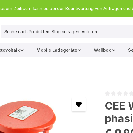
In diesem Zeitraum kann es bei der Beantwortung von Anfragen u
tovoltaik
Mobile Ladegeräte
Wallbox
Se
Durchschnittl
CEE 
phasi
€ 9,