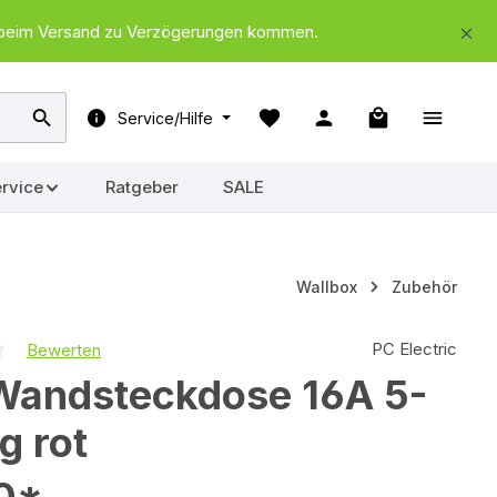
nd beim Versand zu Verzögerungen kommen.
Warenkorb ent
Service/Hilfe
rvice
Ratgeber
SALE
Wallbox
Zubehör
PC Electric
Bewerten
iche Bewertung von 0 von 5 Sternen
Wandsteckdose 16A 5-
g rot
90*