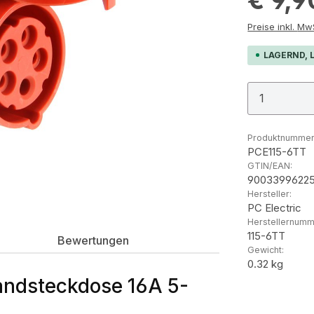
Preis
LAGERND, L
Produkt
Produktnummer
PCE115-6TT
GTIN/EAN:
90033996225
Hersteller:
PC Electric
Herstellernumm
115-6TT
Bewertungen
Gewicht:
0.32 kg
andsteckdose 16A 5-