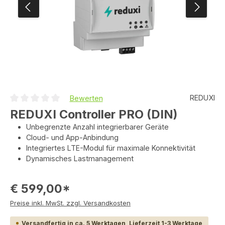
REDUXI
Bewerten
Durchschnittliche Bewertung von 0 von 5 Sternen
REDUXI Controller PRO (DIN)
Unbegrenzte Anzahl integrierbarer Geräte
Cloud- und App-Anbindung
Integriertes LTE-Modul für maximale Konnektivität
Dynamisches Lastmanagement
€ 599,00*
Preise inkl. MwSt. zzgl. Versandkosten
Versandfertig in ca. 5 Werktagen, Lieferzeit 1-3 Werktage