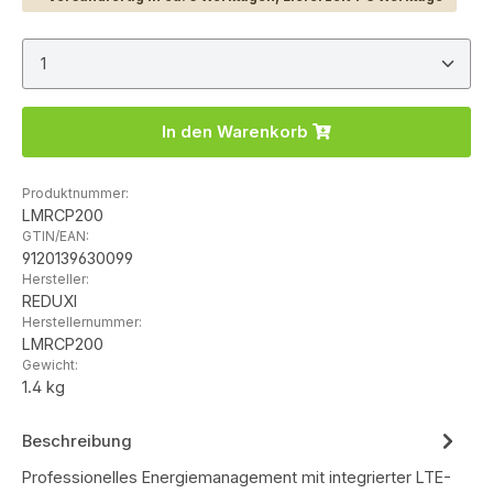
Produkt Anzahl: Gib den gewünschten Wert ein ode
In den Warenkorb
Produktnummer:
LMRCP200
GTIN/EAN:
9120139630099
Hersteller:
REDUXI
Herstellernummer:
LMRCP200
Gewicht:
1.4 kg
Beschreibung
Professionelles Energiemanagement mit integrierter LTE-