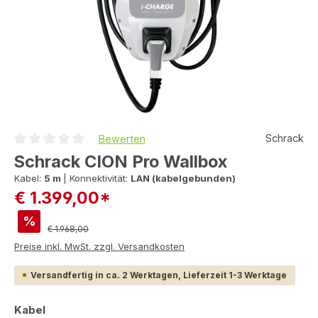
Schrack
Bewerten
Durchschnittliche Bewertung von 0 von 5 Sternen
Schrack CION Pro Wallbox
Kabel:
5 m
|
Konnektivität:
LAN (kabelgebunden)
€ 1.399,00*
%
Regulärer Preis:
€ 1.968,00
Preise inkl. MwSt. zzgl. Versandkosten
Versandfertig in ca. 2 Werktagen, Lieferzeit 1-3 Werktage
auswählen
Kabel