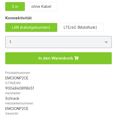
5 m
ohne Kabel
auswählen
Konnektivität
LAN (kabelgebunden)
LTE/4G (Mobilfunk)
Produkt Anzahl: Gib den gewünschten Wert ein ode
In den Warenkorb
Produktnummer:
EMCIONP2CE
GTIN/EAN:
9004840898651
Hersteller:
Schrack
Herstellernummer:
EMCIONP2CE
Gewicht: