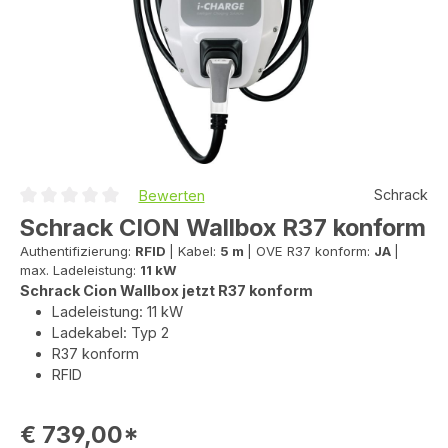
Schrack
Bewerten
Durchschnittliche Bewertung von 0 von 5 Sternen
Schrack CION Wallbox R37 konform
Authentifizierung:
RFID
|
Kabel:
5 m
|
OVE R37 konform:
JA
|
max. Ladeleistung:
11 kW
Schrack Cion Wallbox jetzt R37 konform
Ladeleistung: 11 kW
Ladekabel: Typ 2
R37 konform
RFID
€ 739,00*