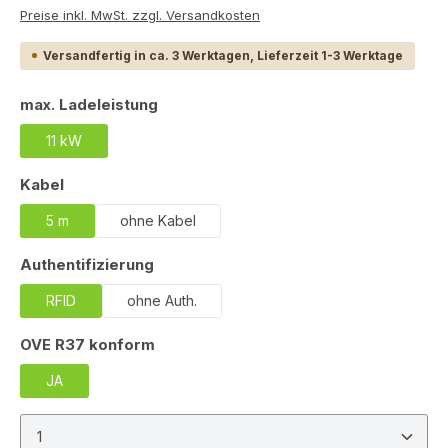
Preise inkl. MwSt. zzgl. Versandkosten
Versandfertig in ca. 3 Werktagen, Lieferzeit 1-3 Werktage
auswählen
max. Ladeleistung
11 kW
auswählen
Kabel
5 m
ohne Kabel
auswählen
Authentifizierung
RFID
ohne Auth.
auswählen
OVE R37 konform
JA
Produkt Anzahl: Gib den gewünschten Wert ein ode