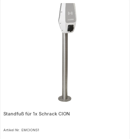
Produktgalerie überspringen
Standfuß für 1x Schrack CION
Artikel Nr.: EMCIONS1