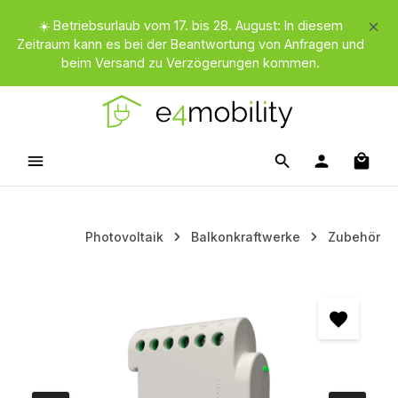
Zum Hauptinhalt springen
☀️ Betriebsurlaub vom 17. bis 28. August: In diesem
Zeitraum kann es bei der Beantwortung von Anfragen und
beim Versand zu Verzögerungen kommen.
Waren
Photovoltaik
Balkonkraftwerke
Zubehör
Bildergalerie überspringen