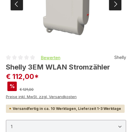
Shelly
Bewerten
Durchschnittliche Bewertung von 0 von 5 Sternen
Shelly 3EM WLAN Stromzähler
€ 112,00*
%
Regulärer Preis:
€ 129,00
Preise inkl. MwSt. zzgl. Versandkosten
Versandfertig in ca. 10 Werktagen, Lieferzeit 1-3 Werktage
Produkt Anzahl: Gib den gewünschten Wert ein ode