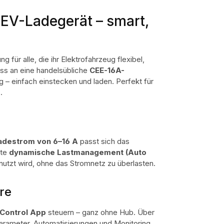
 EV-Ladegerät – smart,
ng für alle, die ihr Elektrofahrzeug flexibel,
uss an eine handelsübliche
CEE-16A-
ig – einfach einstecken und laden. Perfekt für
s
.
Ladestrom von 6–16 A
passt sich das
rte
dynamische Lastmanagement (Auto
nutzt wird, ohne das Stromnetz zu überlasten.
re
 Control App
steuern – ganz ohne Hub. Über
arameter, Automatisierungen und Monitoring.