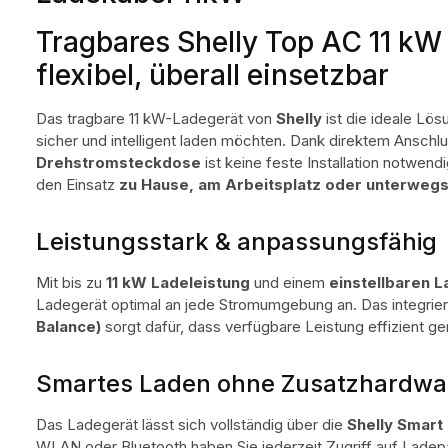
Tragbares Shelly Top AC 11 kW
flexibel, überall einsetzbar
Das tragbare 11 kW-Ladegerät von
Shelly
ist die ideale Lösu
sicher und intelligent laden möchten. Dank direktem Anschl
Drehstromsteckdose
ist keine feste Installation notwend
den Einsatz
zu Hause, am Arbeitsplatz oder unterweg
Leistungsstark & anpassungsfähig
Mit bis zu
11 kW Ladeleistung
und einem
einstellbaren 
Ladegerät optimal an jede Stromumgebung an. Das integrie
Balance)
sorgt dafür, dass verfügbare Leistung effizient ge
Smartes Laden ohne Zusatzhardwa
Das Ladegerät lässt sich vollständig über die
Shelly Smart
WLAN oder Bluetooth haben Sie jederzeit Zugriff auf Ladep