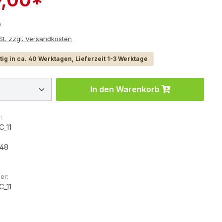
r Preis:
0
e inkl. MwSt. zzgl. Versandkosten
ig in ca. 40 Werktagen, Lieferzeit 1-3 Werktage
 Anzahl: Gib den gewünschten Wert ein 
In den Warenkorb
:
C_11
448
er:
C_11