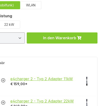
obilfunk)
WLAN
auswählen
istung
22 kW
 Anzahl: Gib den gewünschten Wert ein 
In den Warenkorb
hör
e4charger 2 - Typ 2 Adapter 11kW
€ 159,00*
e4charger 2 - Typ 2 Adapter 22kW