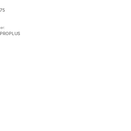
275
er:
G.PROPLUS