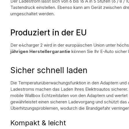
Der Ladestrom lässt sich von 6 bis 16 A in 5 Stufen (6 / 8 / 1
Tastendruck einstellen. Ebenso kann am Gerät zwischen d
umgeschaltet werden.
Produziert in der EU
Der e4charger 2 wird in der europäischen Union unter höchs
jährigen Herstellergarantie
können Sie Ihr E-Auto sicher 
Sicher schnell laden
Die Temperaturüberwachungsfunktion in den Adaptern und d
Ladestroms machen das Laden Ihres Elektroautos sicherer
mobile Wallbox Echtzeitdaten von den Adaptern und wertet
gewährleistet einen sicheren Ladevorgang und schützt das
Überhitzungsproblemen, wodurch die Brandgefahr verringert
Kompakt & leicht