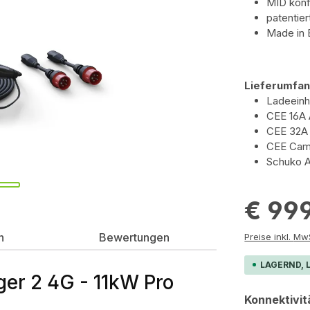
MID kon
patentie
Made in
Lieferumfa
Ladeeinh
CEE 16A 
CEE 32A
CEE Camp
Schuko 
€ 99
n
Bewertungen
Preis
LAGERND, L
er 2 4G - 11kW Pro
Konnektivit