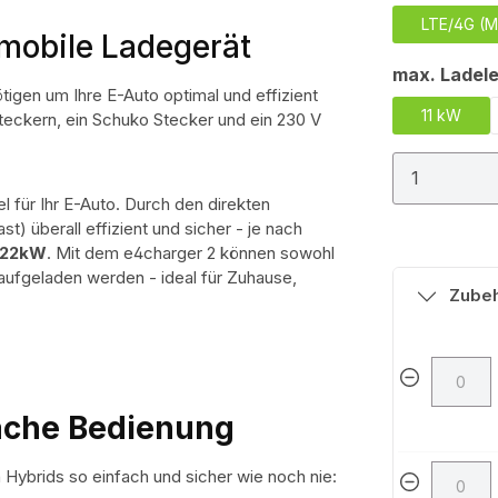
LTE/4G (M
 mobile Ladegerät
max. Ladele
tigen um Ihre E-Auto optimal und effizient
11 kW
Steckern, ein Schuko Stecker und ein 230 V
Produkt
l für Ihr E-Auto. Durch den direkten
) überall effizient und sicher - je nach
22kW
. Mit dem e4charger 2 können sowohl
 aufgeladen werden - ideal für Zuhause,
Zube
fache Bedienung
 Hybrids so einfach und sicher wie noch nie: