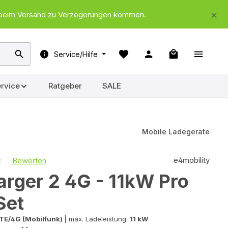
nd beim Versand zu Verzögerungen kommen.
Warenkorb ent
Service/Hilfe
rvice
Ratgeber
SALE
Mobile Ladegeräte
e4mobility
Bewerten
iche Bewertung von 0 von 5 Sternen
rger 2 4G - 11kW Pro
Set
TE/4G (Mobilfunk)
|
max. Ladeleistung:
11 kW