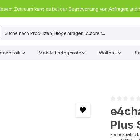
In diesem Zeitraum kann es bei der Beantwortung von Anfragen u
tovoltaik
Mobile Ladegeräte
Wallbox
Se
Durchschnittl
e4cha
Plus 
Konnektivität:
L