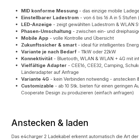
MID konforme Messung
- das einzige mobile Lade
Einstellbarer Ladestrom
- von 6 bis 16 A in 5 Stufen (
LED-Anzeige
- zeigt gewählten Ladestrom & WLAN 
Phasen-Umschaltung
- zwischen ein- und dreiphas
Mobile App
- volle Kontrolle und Übersicht
Zukunftssicher & smart
- ideal für intelligentes E
Variante je nach Bedarf
- 11kW oder 22kW
Konnektivität
- Bluetooth, WLAN & WLAN + 4G mit int
Vielfältige Adapter
- CEE16, CEE32, Camping, Schuko
Länderadapter auf Anfrage
Variante 4G
- kein Verbinden notwendig - anstecken 
Customizable
- ab 10 Stk. bieten für einen geringen 
Cooperate Design zu produzieren (einfach anfragen)
Anstecken & laden
Das e4charger 2 Ladekabel erkennt automatisch die Art d