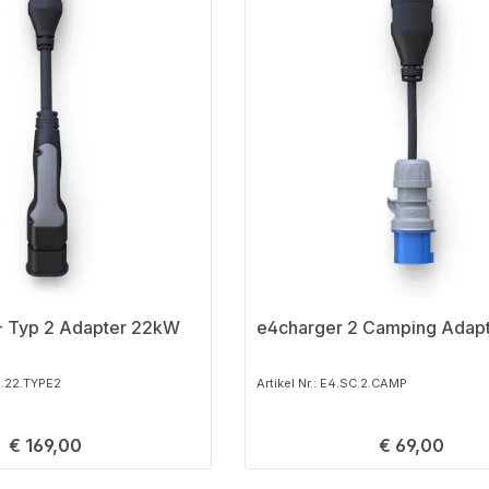
- Typ 2 Adapter 22kW
e4charger 2 Camping Adap
.2.22.TYPE2
Artikel Nr.: E4.SC.2.CAMP
Regulärer Preis:
€ 169,00
Regulärer Preis:
€ 69,00