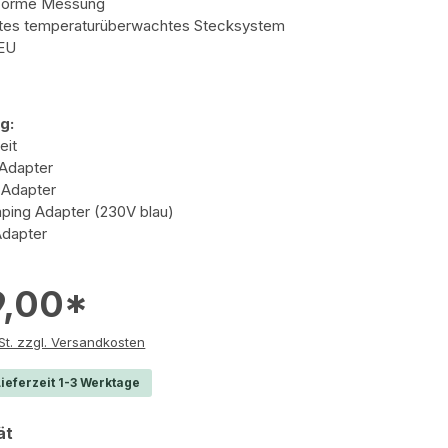
forme Messung
rtes temperaturüberwachtes Stecksystem
 EU
ng:
eit
Adapter
 Adapter
ing Adapter (230V blau)
Adapter
9,00*
e inkl. MwSt. zzgl. Versandkosten
ieferzeit 1-3 Werktage
auswählen
ät