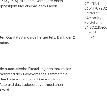
0 / 13 / 16 A) direkt am Gerät über einen
GTIN/EAN:
reiphasigem und einphasigem Laden
0654170993
Hersteller:
e4mobility
Herstellernumm
E4.SC.2.11.4
Gewicht:
3.3 kg
ten Qualitätsstandards hergestellt. Dank der
2
laden.
ie automatische Einstellung des maximalen
. Während des Ladevorgangs sammelt die
 den Ladevorgang aus. Diese Funktion
 Auto und das Ladegerät vor möglichen
 wird.