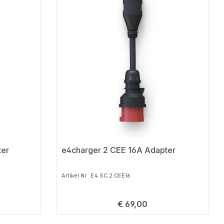
ter
e4charger 2 CEE 16A Adapter
Artikel Nr.: E4.SC.2.CEE16
Regulärer Preis:
€ 69,00