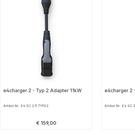
e4charger 2 - Typ 2 Adapter 11kW
e4charger 2 
Artikel Nr.: E4.SC.2.11.TYPE2
Artikel Nr.: E4.SC
Regulärer Preis:
€ 159,00