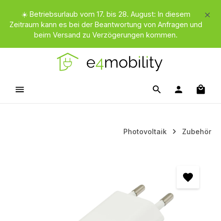
Zum Hauptinhalt springen
☀️ Betriebsurlaub vom 17. bis 28. August: In diesem
Zeitraum kann es bei der Beantwortung von Anfragen und
beim Versand zu Verzögerungen kommen.
Waren
Photovoltaik
Zubehör
Bildergalerie überspringen