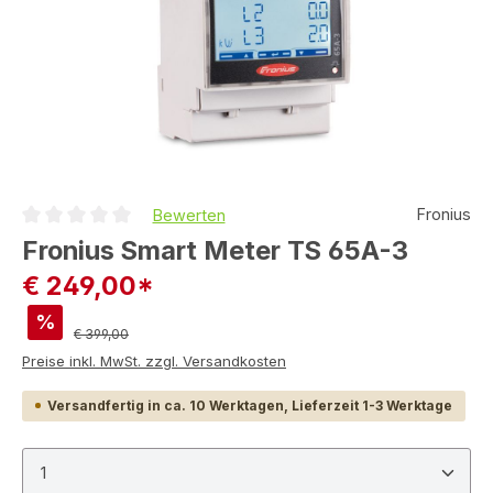
Fronius
Bewerten
Durchschnittliche Bewertung von 0 von 5 Sternen
Fronius Smart Meter TS 65A-3
€ 249,00*
%
Regulärer Preis:
€ 399,00
Preise inkl. MwSt. zzgl. Versandkosten
Versandfertig in ca. 10 Werktagen, Lieferzeit 1-3 Werktage
Produkt Anzahl: Gib den gewünschten Wert ein ode