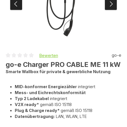
go-e
Bewerten
Durchschnittliche Bewertung von 0 von 5 Sternen
go-e Charger PRO CABLE ME 11 kW
Smarte Wallbox für private & gewerbliche Nutzung
MID-konformer Energiezähler
integriert
Mess- und Eichrechtskonformität
Typ 2 Ladekabel
integriert
V2X ready*
gemäß ISO 15118
Plug & Charge ready*
gemäß ISO 15118
Datenübertragung:
LAN, WLAN, LTE