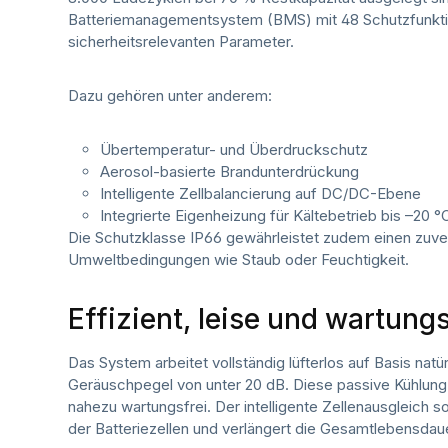
Batteriemanagementsystem (BMS) mit 48 Schutzfunktion
sicherheitsrelevanten Parameter.
Dazu gehören unter anderem:
Übertemperatur- und Überdruckschutz
Aerosol-basierte Brandunterdrückung
Intelligente Zellbalancierung auf DC/DC-Ebene
Integrierte Eigenheizung für Kältebetrieb bis –20 °
Die Schutzklasse IP66 gewährleistet zudem einen zuver
Umweltbedingungen wie Staub oder Feuchtigkeit.
Effizient, leise und wartun
Das System arbeitet vollständig lüfterlos auf Basis natü
Geräuschpegel von unter 20 dB. Diese passive Kühlung 
nahezu wartungsfrei. Der intelligente Zellenausgleich s
der Batteriezellen und verlängert die Gesamtlebensda