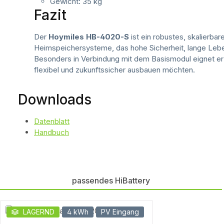
Gewicht: 35 kg
Fazit
Der
Hoymiles HB-4020-S
ist ein robustes, skalierba
Heimspeichersysteme, das hohe Sicherheit, lange Lebe
Besonders in Verbindung mit dem Basismodul eignet er 
flexibel und zukunftssicher ausbauen möchten.
Downloads
Datenblatt
Handbuch
passendes HiBattery
Produktgalerie überspringen
LAGERND
4 kWh
PV Eingang