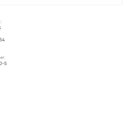
:
S
54
er:
0-S