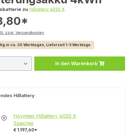
sbatterie zu
HiBattery 4020 X
8,80*
e inkl. MwSt. zzgl. Versandkosten
ig in ca. 20 Werktagen, Lieferzeit 1-3 Werktage
 Anzahl: Gib den gewünschten Wert ein 
In den Warenkorb
ndes HiBattery
Hoymiles HiBattery 4020 X
Speicher
€ 1.197,60*