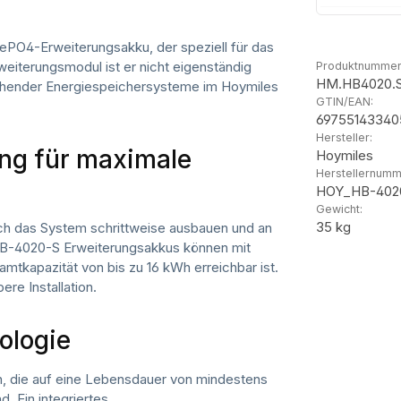
FePO4-Erweiterungsakku, der speziell für das
weiterungsmodul ist er nicht eigenständig
Produktnummer
HM.HB4020.
stehender Energiespeichersysteme im Hoymiles
GTIN/EAN:
69755143340
Hersteller:
ng für maximale
Hoymiles
Herstellernumm
HOY_HB-402
Gewicht:
35 kg
ich das System schrittweise ausbauen und an
i HB-4020-S Erweiterungsakkus können mit
tkapazität von bis zu 16 kWh erreichbar ist.
re Installation.
ologie
n, die auf eine Lebensdauer von mindestens
. Ein integriertes