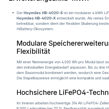
Der
Hoymiles HB-4020-S
ist ein modularer 4 kWh Li
Hoymiles HB-4020-X
entwickelt wurde. Als reines Er
betreibbar, sondern dient der flexiblen Skalierung be
HiBattery-Ökosystem.
Modulare Speichererweiteru
Flexibilität
Mit einer Nennenergie von 4.020 Wh pro Modul lässt s
den individuellen Energiebedarf anpassen. Bis zu dre
dem Basismodul kombiniert werden, wodurch eine Gesam
Die Stapelbauweise ermöglicht eine kompakte und saube
Hochsichere LiFePO4-Techn
Im Inneren arbeiten hochwertige 314 Ah LiFePO4-Zelle
8.000 Ladezyklen bei 70 % Restkapazität ausgelegt sind