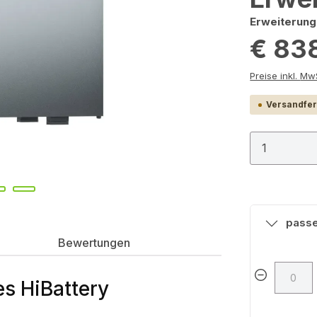
Erweiterung
€ 83
Preis
Versandfert
Produkt
passe
Bewertungen
s HiBattery