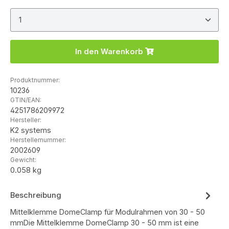
Produkt Anzahl: Gib den gewünschten Wert ein ode
In den Warenkorb
Produktnummer:
10236
GTIN/EAN:
4251786209972
Hersteller:
K2 systems
Herstellernummer:
2002609
Gewicht:
0.058 kg
Beschreibung
Mittelklemme DomeClamp für Modulrahmen von 30 - 50
mmDie Mittelklemme DomeClamp 30 - 50 mm ist eine