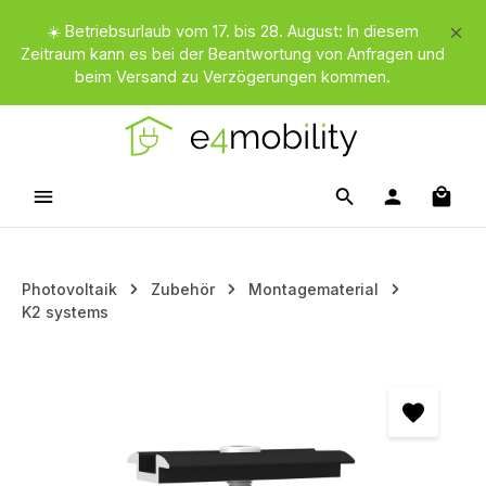
Zum Hauptinhalt springen
☀️ Betriebsurlaub vom 17. bis 28. August: In diesem
Zeitraum kann es bei der Beantwortung von Anfragen und
beim Versand zu Verzögerungen kommen.
Waren
Photovoltaik
Zubehör
Montagematerial
K2 systems
Bildergalerie überspringen