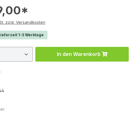
9,00*
e inkl. MwSt. zzgl. Versandkosten
ieferzeit 1-3 Werktage
 Anzahl: Gib den gewünschten Wert ein 
In den Warenkorb
:
44
er: