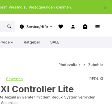
nd beim Versand zu Verzögerungen kommen.
Warenkorb ent
Service/Hilfe
rvice
Ratgeber
SALE
Photovoltaik
Zubehör
REDUXI
Bewerten
iche Bewertung von 0 von 5 Sternen
I Controller Lite
erte Anzahl an Geräten mit dem Reduxi System verbinden
 Anschluss