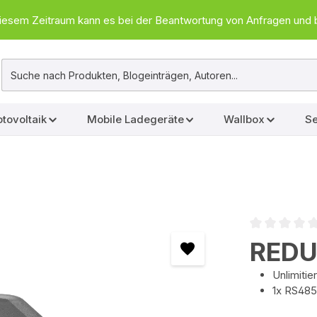
In diesem Zeitraum kann es bei der Beantwortung von Anfragen u
tovoltaik
Mobile Ladegeräte
Wallbox
Se
Durchschnittl
REDUX
Unlimiti
1x RS485