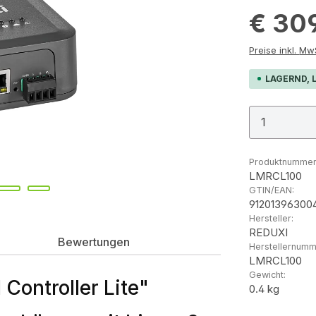
€ 30
Preis
LAGERND, L
Produkt
Produktnummer
LMRCL100
GTIN/EAN:
91201396300
Hersteller:
REDUXI
Bewertungen
Herstellernumm
LMRCL100
Gewicht:
Controller Lite"
0.4 kg