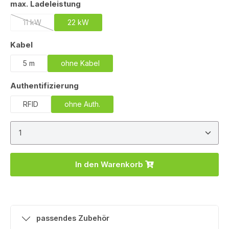
auswählen
max. Ladeleistung
11 kW
22 kW
(Diese Option ist zurzeit nicht verfügbar.)
auswählen
Kabel
5 m
ohne Kabel
auswählen
Authentifizierung
RFID
ohne Auth.
Produkt Anzahl: Gib den gewünschten Wert ein ode
In den Warenkorb
passendes Zubehör