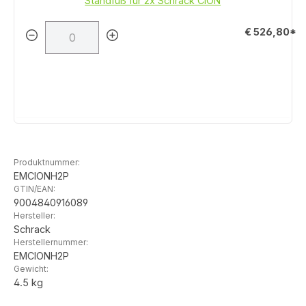
Standfuß für 2x Schrack CION
€ 526,80*
Produktnummer:
EMCIONH2P
GTIN/EAN:
9004840916089
Hersteller:
Schrack
Herstellernummer:
EMCIONH2P
Gewicht:
4.5 kg