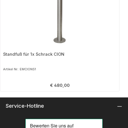
Standfuß für 1x Schrack CION
Artikel Nr.: EMCIONS1
Regulärer Preis:
€ 480,00
Service-Hotline