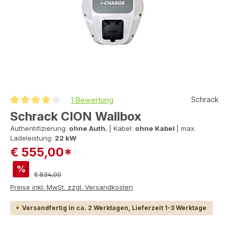
Schrack
1 Bewertung
Durchschnittliche Bewertung von 4 von 5 Sternen
Schrack CION Wallbox
Authentifizierung:
ohne Auth.
|
Kabel:
ohne Kabel
|
max.
Ladeleistung:
22 kW
€ 555,00*
%
Regulärer Preis:
€ 834,00
Preise inkl. MwSt. zzgl. Versandkosten
Versandfertig in ca. 2 Werktagen, Lieferzeit 1-3 Werktage