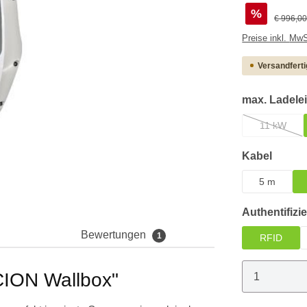
%
Reguläre
€ 996,0
Preise
Versandferti
max. Ladele
11 kW
(Diese Opt
auswä
Kabel
5 m
Authentifizi
Bewertungen
1
RFID
Produkt 
CION Wallbox"