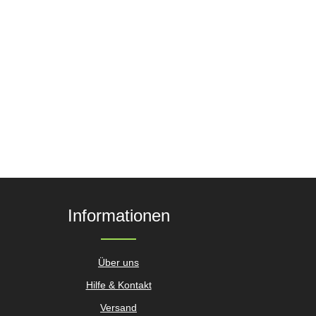
die Anzahl zu erhöhen oder zu reduzieren.
r benutze die Schaltflächen um die Anzahl
Informationen
Über uns
Hilfe & Kontakt
Versand