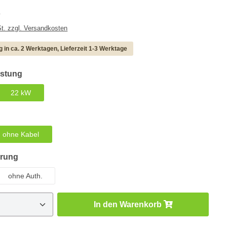
r Preis:
0
 inkl. MwSt. zzgl. Versandkosten
g in ca. 2 Werktagen, Lieferzeit 1-3 Werktage
auswählen
istung
22 kW
ion ist zurzeit nicht verfügbar.)
hlen
ohne Kabel
auswählen
erung
ohne Auth.
Anzahl: Gib den gewünschten Wert ein oder
In den Warenkorb