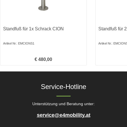
Standfuß für 1x Schrack CION
Standfuß für 
Artikel Nr.: EMCIONS1
Artikel Nr.: EMCION
Regulärer Preis:
€ 480,00
Produkt Anzahl: Gib den gewünschten We
Produkt 
Service-Hotline
Unterstützung und Beratung unter:
service@e4mobility.at