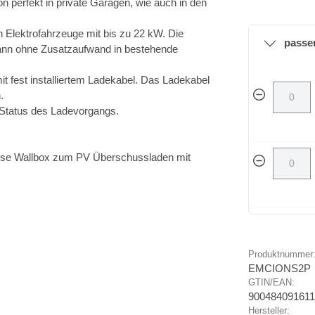
 perfekt in private Garagen, wie auch in den
 Elektrofahrzeuge mit bis zu 22 kW. Die
passe
ann ohne Zusatzaufwand in bestehende
t fest installiertem Ladekabel. Das Ladekabel
.
n Status des Ladevorgangs.
ese Wallbox zum PV Überschussladen mit
Produktnummer
EMCIONS2P
GTIN/EAN:
90048409161
Hersteller: