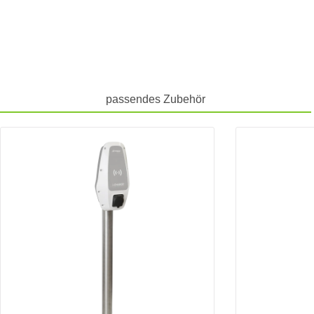
passendes Zubehör
Produktgalerie überspringen