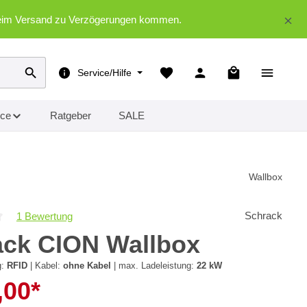
d beim Versand zu Verzögerungen kommen.
Warenkorb enth
Service/Hilfe
ice
Ratgeber
SALE
Wallbox
Schrack
1 Bewertung
iche Bewertung von 4 von 5 Sternen
ack CION Wallbox
g:
RFID
|
Kabel:
ohne Kabel
|
max. Ladeleistung:
22 kW
,00*